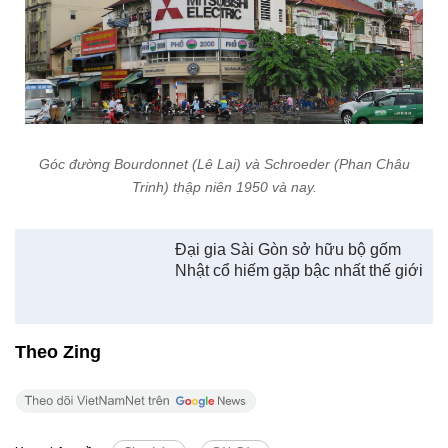
Ga xe lửa Sài Gòn đầu thế kỷ 20 và công viên 23 tháng 9 ngày
nay.