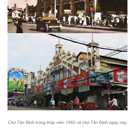
Tiệm bán rượu chát của ông Poujade de Ladevèze cuối thế kỷ
19 - góc đường Paul Blanchy (Hai Bà Trưng) và rue d’ Amiral
Dupré (Đông Du), quận 1. Hình ảnh từ công trường Mê Linh
đầu đường Hai Bà Trưng đi về hướng bắc ở phía trái.
Đường Paul Blanchy năm 1947 vẫn còn nhỏ hẹp, vắng xe, nhà
hai bên ít, với hàng cây xanh dọc hai bên đường, phía xa là
nhà thờ Tân Định và đường Hai Bà Trưng ngày nay.