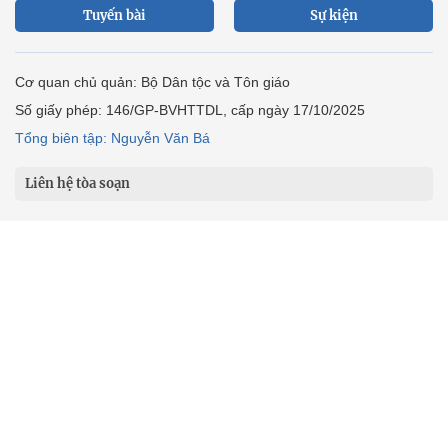
Giáo dục
Thế giới
Đời sống
Văn hóa - Giải trí
Sức khỏe
Công nghệ
Ô tô xe máy
Du lịch
Bất động sản
Bạn đọc
Tuần Việt Nam
Công nghiệp hỗ trợ
Giảm nghèo bền vững
Nông thôn mới
Dân tộc thiểu số và miền núi
Nội dung chuyên đề
English
Hồ sơ
Ảnh
Video
Multimedia
Podcast