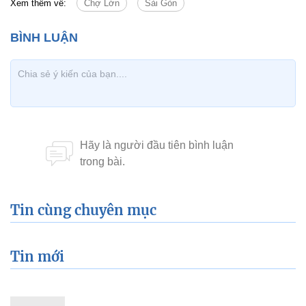
Góc đường Bourdonnet (Lê Lai) và Schroeder (Phan Châu
Trinh) thập niên 1950 và nay.
Đại gia Sài Gòn sở hữu bộ gốm
Nhật cổ hiếm gặp bậc nhất thế giới
Theo Zing