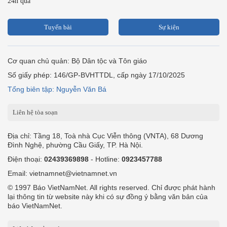
24h qua
Tuyến bài
Sự kiện
Cơ quan chủ quản: Bộ Dân tộc và Tôn giáo
Số giấy phép: 146/GP-BVHTTDL, cấp ngày 17/10/2025
Tổng biên tập: Nguyễn Văn Bá
Liên hệ tòa soạn
Địa chỉ: Tầng 18, Toà nhà Cục Viễn thông (VNTA), 68 Dương
Đình Nghệ, phường Cầu Giấy, TP. Hà Nội.
Điện thoại:
02439369898
- Hotline:
0923457788
Email: vietnamnet@vietnamnet.vn
© 1997 Báo VietNamNet. All rights reserved. Chỉ được phát hành
lại thông tin từ website này khi có sự đồng ý bằng văn bản của
báo VietNamNet.