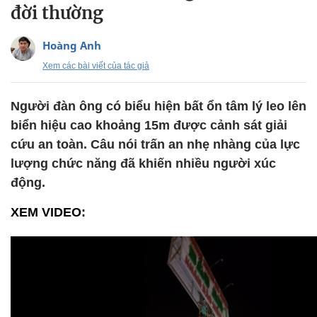
đời thường
Hoàng Anh
Xem các bài viết của tác giả
Người đàn ông có biểu hiện bất ổn tâm lý leo lên
biển hiệu cao khoảng 15m được cảnh sát giải
cứu an toàn. Câu nói trấn an nhẹ nhàng của lực
lượng chức năng đã khiến nhiều người xúc
động.
XEM VIDEO: