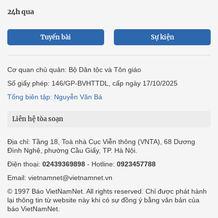
24h qua
Tuyến bài
Sự kiện
Cơ quan chủ quản: Bộ Dân tộc và Tôn giáo
Số giấy phép: 146/GP-BVHTTDL, cấp ngày 17/10/2025
Tổng biên tập: Nguyễn Văn Bá
Liên hệ tòa soạn
Địa chỉ: Tầng 18, Toà nhà Cục Viễn thông (VNTA), 68 Dương
Đình Nghệ, phường Cầu Giấy, TP. Hà Nội.
Điện thoại:
02439369898
- Hotline:
0923457788
Email: vietnamnet@vietnamnet.vn
© 1997 Báo VietNamNet. All rights reserved. Chỉ được phát hành
lại thông tin từ website này khi có sự đồng ý bằng văn bản của
báo VietNamNet.