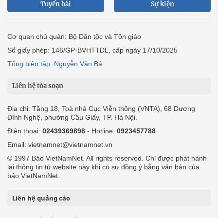
Liên hệ tòa soạn
Địa chỉ: Tầng 18, Toà nhà Cục Viễn thông (VNTA), 68 Dương
Đình Nghệ, phường Cầu Giấy, TP. Hà Nội.
Điện thoại:
02439369898
- Hotline:
0923457788
Email: vietnamnet@vietnamnet.vn
© 1997 Báo VietNamNet. All rights reserved. Chỉ được phát hành
lại thông tin từ website này khi có sự đồng ý bằng văn bản của
báo VietNamNet.
Liên hệ quảng cáo
Công ty Cổ phần Truyền thông VietNamNet
0919405885 (Hà Nội)
0919435885 (Tp.HCM)
Hotline:
-
Email: contact@vietnamnet.vn
http://vads.vn
Báo giá:
Hỗ trợ kỹ thuật: support@tech.vietnamnet.vn