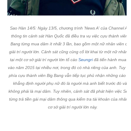
Sao Hàn 14/5: Ngày 13/5, chương trình 'News A' của Channel A 
thông tin cảnh sát Hàn Quốc đã điều tra vụ việc cựu thành viên B
Bang từng mua dâm ít nhất 3 lần, bao gồm một nữ nhân viên cơ
giải trí người lớn. Cảnh sát cũng củng cố lời khai từ một nữ nhân 
tại một cơ sở giải trí người lớn tố cáo
Seungri
đã tiến hành mua 
vào năm 2015 tại nhiều nơi, trong đó có nhà riêng của anh. Tuy nh
phía cựu thành viên Big Bang vẫn tiếp tục phủ nhận những cáo b
khẳng định người phụ nữ đó là người mà anh biết trước đó và đ
không phải là mại dâm. Tuy nhiên, cảnh sát đã phát hiện việc Seu
từng trả tiền gái mại dâm thông qua kiểm tra tài khoản của nhân 
cơ sở giải trí người lớn này.