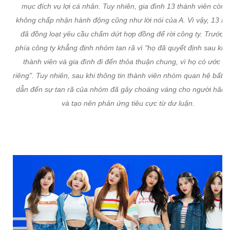
mục đích vụ lợi cá nhân. Tuy nhiên, gia đình 13 thành viên còn l
không chấp nhận hành động cũng như lời nói của A. Vì vậy, 13 ng
đã đồng loạt yêu cầu chấm dứt hợp đồng để rời công ty. Trước đ
phía công ty khẳng định nhóm tan rã vì "họ đã quyết định sau khi
thành viên và gia đình đi đến thỏa thuận chung, vì họ có ước m
riêng". Tuy nhiên, sau khi thông tin thành viên nhóm quan hệ bất c
dẫn đến sự tan rã của nhóm đã gây choáng váng cho người hâm
và tạo nên phản ứng tiêu cực từ dư luận.