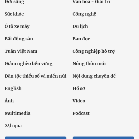
Tuần Việt Nam
Công nghiệp hỗ trợ
Giảm nghèo bền vững
Nông thôn mới
Dân tộc thiểu số và miền núi
Nội dung chuyên đề
English
Hồ sơ
Ảnh
Video
Multimedia
Podcast
24h qua
Tuyến bài
Sự kiện
Cơ quan chủ quản: Bộ Dân tộc và Tôn giáo
Số giấy phép: 146/GP-BVHTTDL, cấp ngày 17/10/2025
Tổng biên tập: Nguyễn Văn Bá