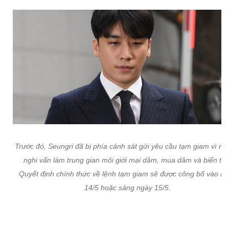
Trước đó, Seungri đã bị phía cảnh sát gửi yêu cầu tạm giam vì n
nghi vấn làm trung gian môi giới mại dâm, mua dâm và biển thủ
Quyết định chính thức về lệnh tạm giam sẽ được công bố vào n
14/5 hoặc sáng ngày 15/5.