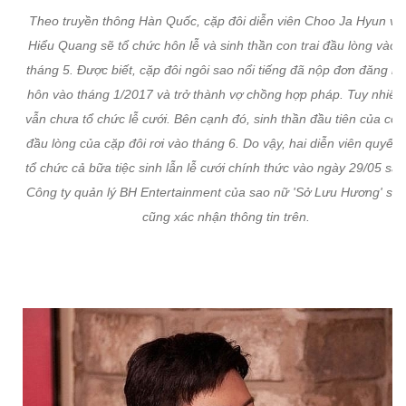
Theo truyền thông Hàn Quốc, cặp đôi diễn viên Choo Ja Hyun và
Hiểu Quang sẽ tổ chức hôn lễ và sinh thần con trai đầu lòng vào 
tháng 5. Được biết, cặp đôi ngôi sao nổi tiếng đã nộp đơn đăng ký
hôn vào tháng 1/2017 và trở thành vợ chồng hợp pháp. Tuy nhiên
vẫn chưa tổ chức lễ cưới. Bên cạnh đó, sinh thần đầu tiên của con 
đầu lòng của cặp đôi rơi vào tháng 6. Do vậy, hai diễn viên quyết 
tổ chức cả bữa tiệc sinh lẫn lễ cưới chính thức vào ngày 29/05 sắp 
Công ty quản lý BH Entertainment của sao nữ 'Sở Lưu Hương' sa
cũng xác nhận thông tin trên.