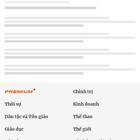
Chính trị
Thời sự
Kinh doanh
Dân tộc và Tôn giáo
Thể thao
Giáo dục
Thế giới
Đời sống
Văn hóa - Giải trí
Sức khỏe
Công nghệ
Ô tô xe máy
Du lịch
Bất động sản
Bạn đọc