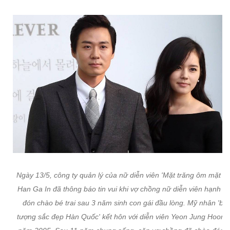
Ngày 13/5, công ty quản lý của nữ diễn viên 'Mặt trăng ôm mặt trời
Han Ga In đã thông báo tin vui khi vợ chồng nữ diễn viên hạnh p
đón chào bé trai sau 3 năm sinh con gái đầu lòng. Mỹ nhân 'biể
tượng sắc đẹp Hàn Quốc' kết hôn với diễn viên Yeon Jung Hoon 