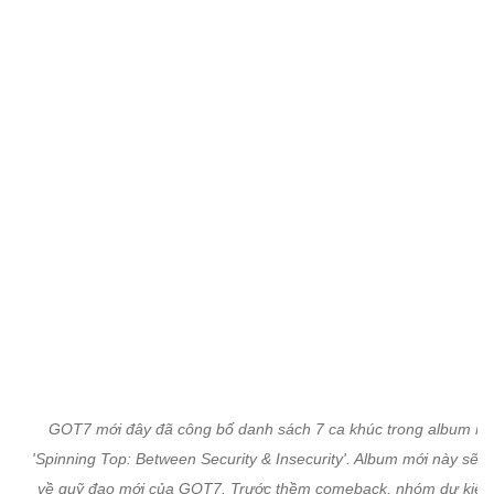
GOT7 mới đây đã công bố danh sách 7 ca khúc trong album mớ
'Spinning Top: Between Security & Insecurity'. Album mới này sẽ h
về quỹ đạo mới của GOT7. Trước thềm comeback, nhóm dự kiến
khiến những Ahgase (tên fandom) đang chờ đợi mòn mỏi phải x
xuyến khi lần lượt công bố các nội dung như âm nhạc, thông điệ
hình ảnh, danh sách bài hát,... Album sẽ chính thức ra mắt vào n
20/5.