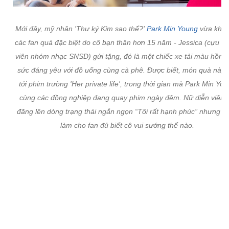
Mới đây, mỹ nhân 'Thư ký Kim sao thể?'
Park Min Young
vừa khoe 
các fan quà đặc biệt do cô bạn thân hơn 15 năm - Jessica (cựu t
viên nhóm nhạc SNSD) gửi tặng, đó là một chiếc xe tải màu hồng
sức đáng yêu với đồ uống cùng cà phê. Được biết, món quà này 
tới phim trường 'Her private life', trong thời gian mà Park Min Yo
cùng các đồng nghiệp đang quay phim ngày đêm. Nữ diễn viên c
đăng lên dòng trạng thái ngắn ngọn “Tôi rất hạnh phúc” nhưng c
làm cho fan đủ biết cô vui sướng thế nào.