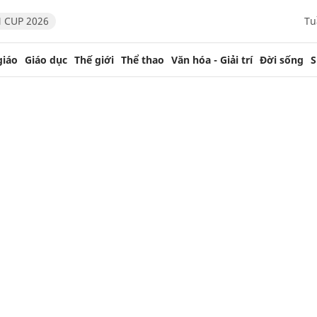
 CUP 2026
Tu
giáo
Giáo dục
Thế giới
Thể thao
Văn hóa - Giải trí
Đời sống
S