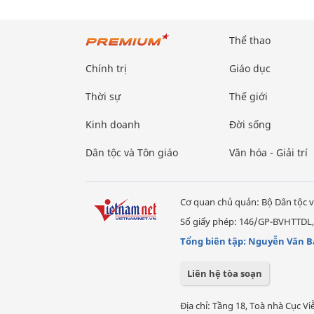
Thể thao
Chính trị
Giáo dục
Thời sự
Thế giới
Kinh doanh
Đời sống
Dân tộc và Tôn giáo
Văn hóa - Giải trí
Cơ quan chủ quản: Bộ Dân tộc v
Số giấy phép: 146/GP-BVHTTDL,
Tổng biên tập: Nguyễn Văn B
Liên hệ tòa soạn
Địa chỉ: Tầng 18, Toà nhà Cục 