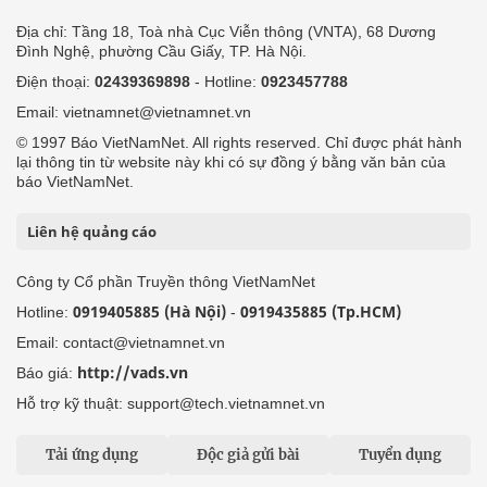
Địa chỉ: Tầng 18, Toà nhà Cục Viễn thông (VNTA), 68 Dương
Đình Nghệ, phường Cầu Giấy, TP. Hà Nội.
Điện thoại:
02439369898
- Hotline:
0923457788
Email: vietnamnet@vietnamnet.vn
© 1997 Báo VietNamNet. All rights reserved. Chỉ được phát hành
lại thông tin từ website này khi có sự đồng ý bằng văn bản của
báo VietNamNet.
Liên hệ quảng cáo
Công ty Cổ phần Truyền thông VietNamNet
0919405885 (Hà Nội)
0919435885 (Tp.HCM)
Hotline:
-
Email: contact@vietnamnet.vn
http://vads.vn
Báo giá:
Hỗ trợ kỹ thuật: support@tech.vietnamnet.vn
Tải ứng dụng
Độc giả gửi bài
Tuyển dụng