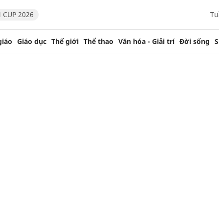
 CUP 2026
Tu
giáo
Giáo dục
Thế giới
Thể thao
Văn hóa - Giải trí
Đời sống
S