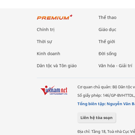
Thể thao
Chính trị
Giáo dục
Thời sự
Thế giới
Kinh doanh
Đời sống
Dân tộc và Tôn giáo
Văn hóa - Giải trí
Cơ quan chủ quản: Bộ Dân tộc v
Số giấy phép: 146/GP-BVHTTDL,
Tổng biên tập: Nguyễn Văn B
Liên hệ tòa soạn
Địa chỉ: Tầng 18, Toà nhà Cục 