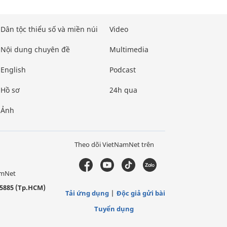
Dân tộc thiểu số và miền núi
Video
Nội dung chuyên đề
Multimedia
English
Podcast
Hồ sơ
24h qua
Ảnh
Theo dõi VietNamNet trên
amNet
5885 (Tp.HCM)
Tải ứng dụng
Độc giả gửi bài
Tuyển dụng