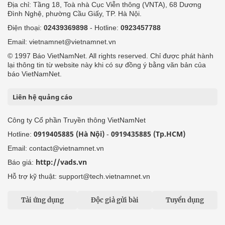
Địa chỉ: Tầng 18, Toà nhà Cục Viễn thông (VNTA), 68 Dương
Đình Nghệ, phường Cầu Giấy, TP. Hà Nội.
Điện thoại:
02439369898
- Hotline:
0923457788
Email: vietnamnet@vietnamnet.vn
© 1997 Báo VietNamNet. All rights reserved. Chỉ được phát hành
lại thông tin từ website này khi có sự đồng ý bằng văn bản của
báo VietNamNet.
Liên hệ quảng cáo
Công ty Cổ phần Truyền thông VietNamNet
0919405885 (Hà Nội)
0919435885 (Tp.HCM)
Hotline:
-
Email: contact@vietnamnet.vn
http://vads.vn
Báo giá:
Hỗ trợ kỹ thuật: support@tech.vietnamnet.vn
Tải ứng dụng
Độc giả gửi bài
Tuyển dụng