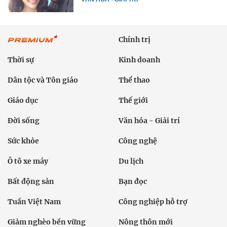
Chính trị
Thời sự
Kinh doanh
Dân tộc và Tôn giáo
Thể thao
Giáo dục
Thế giới
Đời sống
Văn hóa - Giải trí
Sức khỏe
Công nghệ
Ô tô xe máy
Du lịch
Bất động sản
Bạn đọc
Tuần Việt Nam
Công nghiệp hỗ trợ
Giảm nghèo bền vững
Nông thôn mới