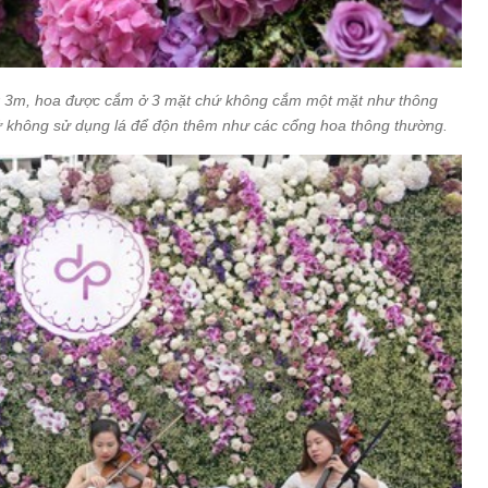
 x 3m, hoa được cắm ở 3 mặt chứ không cắm một mặt như thông
 không sử dụng lá để độn thêm như các cổng hoa thông thường.