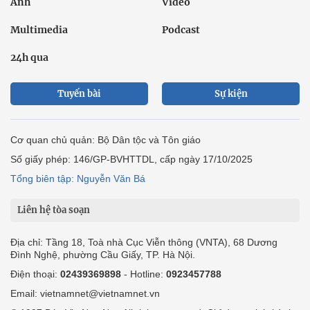
Ảnh
Video
Multimedia
Podcast
24h qua
Tuyến bài
Sự kiện
Cơ quan chủ quản: Bộ Dân tộc và Tôn giáo
Số giấy phép: 146/GP-BVHTTDL, cấp ngày 17/10/2025
Tổng biên tập: Nguyễn Văn Bá
Liên hệ tòa soạn
Địa chỉ: Tầng 18, Toà nhà Cục Viễn thông (VNTA), 68 Dương
Đình Nghệ, phường Cầu Giấy, TP. Hà Nội.
Điện thoại:
02439369898
- Hotline:
0923457788
Email: vietnamnet@vietnamnet.vn