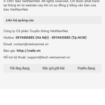
© 1997 Báo VietNamNet. All rights reserved. Chỉ được phát hành
lại thông tin từ website này khi có sự đồng ý bằng văn bản của
báo VietNamNet.
Liên hệ quảng cáo
Công ty Cổ phần Truyền thông VietNamNet
0919405885 (Hà Nội)
0919435885 (Tp.HCM)
Hotline:
-
Email: contact@vietnamnet.vn
http://vads.vn
Báo giá:
Hỗ trợ kỹ thuật: support@tech.vietnamnet.vn
Tải ứng dụng
Độc giả gửi bài
Tuyển dụng