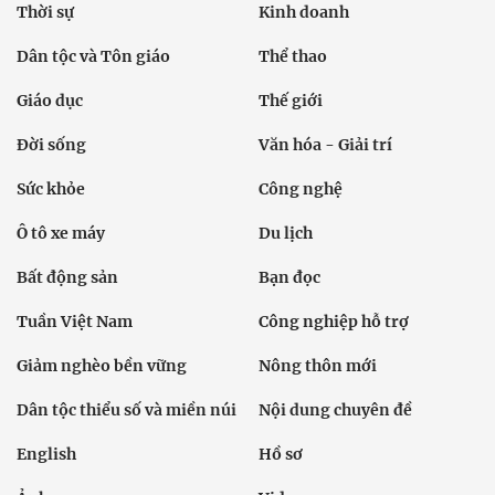
Thời sự
Kinh doanh
Dân tộc và Tôn giáo
Thể thao
Giáo dục
Thế giới
Đời sống
Văn hóa - Giải trí
Sức khỏe
Công nghệ
Ô tô xe máy
Du lịch
Bất động sản
Bạn đọc
Tuần Việt Nam
Công nghiệp hỗ trợ
Giảm nghèo bền vững
Nông thôn mới
Dân tộc thiểu số và miền núi
Nội dung chuyên đề
English
Hồ sơ