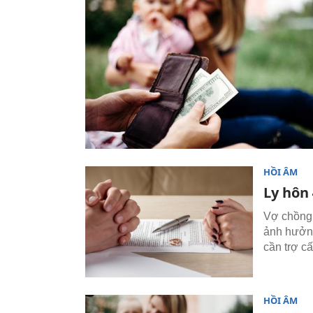
HỒI ÂM
Ly hôn
Vợ chồng 
ảnh hưởng
cần trợ cấ
HỒI ÂM