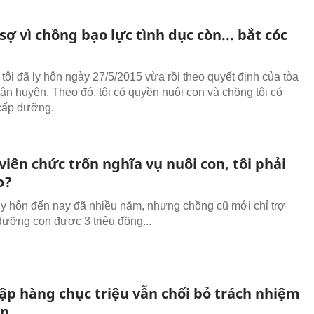
ợ vì chồng bạo lực tình dục còn... bắt cóc
tôi đã ly hôn ngày 27/5/2015 vừa rồi theo quyết định của tòa
ân huyện. Theo đó, tôi có quyền nuôi con và chồng tôi có
cấp dưỡng.
iên chức trốn nghĩa vụ nuôi con, tôi phải
o?
 ly hôn đến nay đã nhiều năm, nhưng chồng cũ mới chỉ trợ
dưỡng con được 3 triệu đồng...
ập hàng chục triệu vẫn chối bỏ trách nhiệm
on