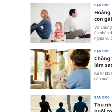
BẠN ĐỌC
Hoảng s
con gái
Vợ chồng 
án nhân d
nghĩa vụ 
BẠN ĐỌC
Chồng v
làm sa
Kể từ khi
cấp nuôi 
BẠN ĐỌC
Thu nh
nuôi c