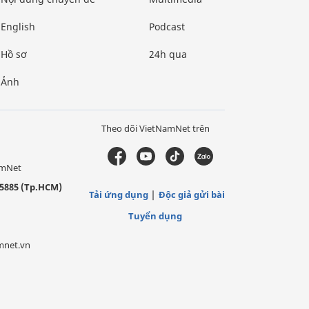
English
Podcast
Hồ sơ
24h qua
Ảnh
Theo dõi VietNamNet trên
amNet
5885 (Tp.HCM)
Tải ứng dụng
Độc giả gửi bài
Tuyển dụng
mnet.vn