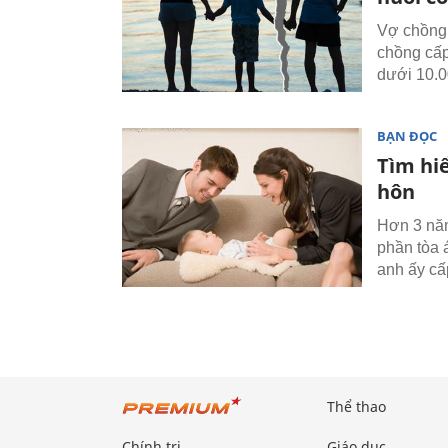
Vợ chồng 
chồng cấp
dưới 10.0
BẠN ĐỌC
Tìm hi
hôn
Hơn 3 năm
phần tòa 
anh ấy cấ
Thể thao
Chính trị
Giáo dục