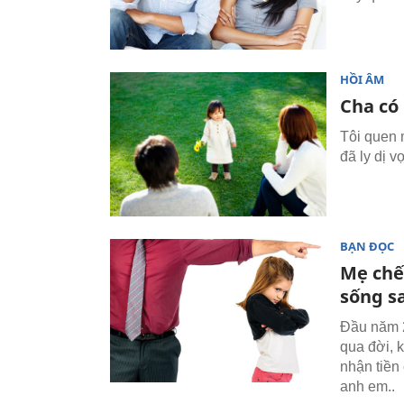
HỒI ÂM
Cha có
Tôi quen 
đã ly dị v
BẠN ĐỌC
Mẹ chết
sống s
Đầu năm 
qua đời, 
nhận tiền
anh em..