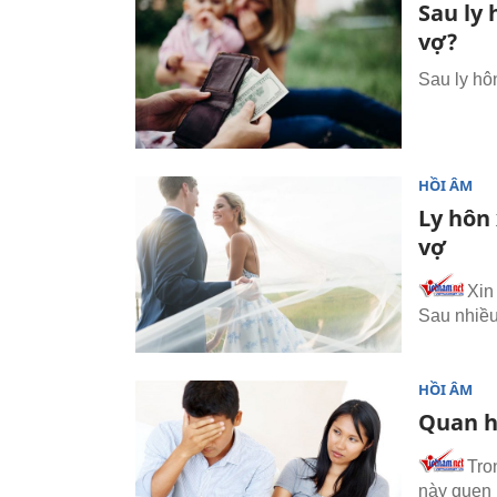
Sau ly 
vợ?
Sau ly hô
HỒI ÂM
Ly hôn 
vợ
Xin
Sau nhiều
HỒI ÂM
Quan h
Tro
này quen 