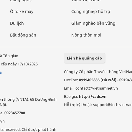
Ô tô xe máy
Công nghiệp hỗ trợ
Du lịch
Giảm nghèo bền vững
Bất động sản
Nông thôn mới
à Tôn giáo
Liên hệ quảng cáo
 cấp ngày 17/10/2025
Công ty Cổ phần Truyền thông VietN
á
Hotline:
0919405885 (Hà Nội)
-
091943
Email: contact@vietnamnet.vn
Báo giá:
http://vads.vn
Viễn thông (VNTA), 68 Dương Đình
Nội.
Hỗ trợ kỹ thuật: support@tech.vietna
ne:
0923457788
.vn
ts reserved. Chỉ được phát hành