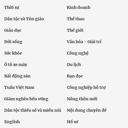
Thời sự
Kinh doanh
Dân tộc và Tôn giáo
Thể thao
Giáo dục
Thế giới
Đời sống
Văn hóa - Giải trí
Sức khỏe
Công nghệ
Ô tô xe máy
Du lịch
Bất động sản
Bạn đọc
Tuần Việt Nam
Công nghiệp hỗ trợ
Giảm nghèo bền vững
Nông thôn mới
Dân tộc thiểu số và miền núi
Nội dung chuyên đề
English
Hồ sơ