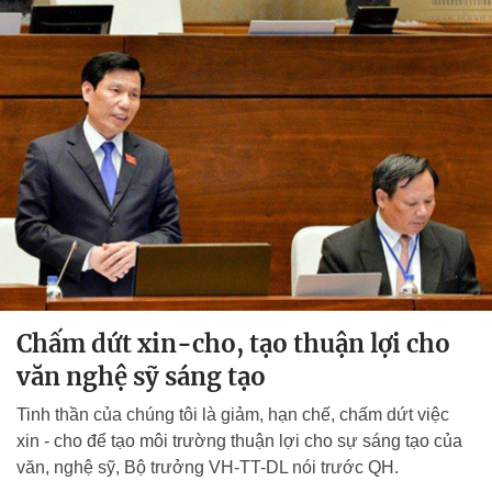
Chấm dứt xin-cho, tạo thuận lợi cho
văn nghệ sỹ sáng tạo
Tinh thần của chúng tôi là giảm, hạn chế, chấm dứt việc
xin - cho để tạo môi trường thuận lợi cho sự sáng tạo của
văn, nghệ sỹ, Bộ trưởng VH-TT-DL nói trước QH.