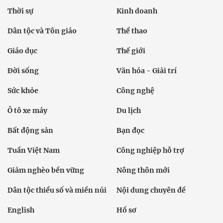
Thời sự
Kinh doanh
Dân tộc và Tôn giáo
Thể thao
Giáo dục
Thế giới
Đời sống
Văn hóa - Giải trí
Sức khỏe
Công nghệ
Ô tô xe máy
Du lịch
Bất động sản
Bạn đọc
Tuần Việt Nam
Công nghiệp hỗ trợ
Giảm nghèo bền vững
Nông thôn mới
Dân tộc thiểu số và miền núi
Nội dung chuyên đề
English
Hồ sơ