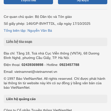
Tuyến bài
Sự kiện
Cơ quan chủ quản: Bộ Dân tộc và Tôn giáo
Số giấy phép: 146/GP-BVHTTDL, cấp ngày 17/10/2025
Tổng biên tập: Nguyễn Văn Bá
Liên hệ tòa soạn
Địa chỉ: Tầng 18, Toà nhà Cục Viễn thông (VNTA), 68 Dương
Đình Nghệ, phường Cầu Giấy, TP. Hà Nội.
Điện thoại:
02439369898
- Hotline:
0923457788
Email: vietnamnet@vietnamnet.vn
© 1997 Báo VietNamNet. All rights reserved. Chỉ được phát hành
lại thông tin từ website này khi có sự đồng ý bằng văn bản của
báo VietNamNet.
Liên hệ quảng cáo
Công ty Cổ phần Truyền thông VietNamNet