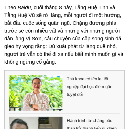
Theo
Baidu
, cuối tháng 8 này, Tằng Huệ Tinh và
Tằng Huệ Vũ sẽ rời làng, mỗi người đi một hướng,
bắt đầu cuộc sống quân ngũ. Chặng đường phía
trước sẽ còn nhiều vất vả nhưng với những người
dân làng Vị Sơn, câu chuyện của cặp song sinh đã
gieo hy vọng rằng: Dù xuất phát từ làng quê nhỏ,
người trẻ vẫn có thể đi xa nếu biết mình muốn gì và
không ngừng cố gắng.
Thủ khoa có tên lạ, tốt
nghiệp đại học điểm gần
tuyệt đối
Hành trình từ chàng bốc
than trở thành tiến sĩ khiến