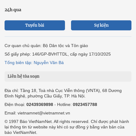
24h qua
Tuyến bài
Sự kiện
Cơ quan chủ quản: Bộ Dân tộc và Tôn giáo
Số giấy phép: 146/GP-BVHTTDL, cấp ngày 17/10/2025
Tổng biên tập: Nguyễn Văn Bá
Liên hệ tòa soạn
Địa chỉ: Tầng 18, Toà nhà Cục Viễn thông (VNTA), 68 Dương
Đình Nghệ, phường Cầu Giấy, TP. Hà Nội.
Điện thoại:
02439369898
- Hotline:
0923457788
Email: vietnamnet@vietnamnet.vn
© 1997 Báo VietNamNet. All rights reserved. Chỉ được phát hành
lại thông tin từ website này khi có sự đồng ý bằng văn bản của
báo VietNamNet.