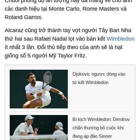
Chuỗi phong độ ấn tượng này đã mang về cho anh
các danh hiệu tại Monte Carlo, Rome Masters và
Roland Garros.
Alcaraz cũng trở thành tay vợt người Tây Ban Nha
thứ hai sau Rafael Nadal lọt vào bán kết
Wimbledon
ít nhất 3 lần. Đối thủ tiếp theo của anh sẽ là hạt
giống số 5 người Mỹ Taylor Fritz.
Djokovic ngược dòng vào
tứ kết Wimbledon
Bi kịch Wimbledon: Dimitrov
chấn thương bỏ cuộc khi
đang áp đảo Sinner