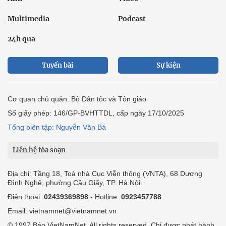
Multimedia
Podcast
24h qua
Tuyến bài
Sự kiện
Cơ quan chủ quản: Bộ Dân tộc và Tôn giáo
Số giấy phép: 146/GP-BVHTTDL, cấp ngày 17/10/2025
Tổng biên tập: Nguyễn Văn Bá
Liên hệ tòa soạn
Địa chỉ: Tầng 18, Toà nhà Cục Viễn thông (VNTA), 68 Dương
Đình Nghệ, phường Cầu Giấy, TP. Hà Nội.
Điện thoại:
02439369898
- Hotline:
0923457788
Email: vietnamnet@vietnamnet.vn
© 1997 Báo VietNamNet. All rights reserved. Chỉ được phát hành