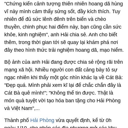
"Chứng kiến cảnh tượng thiên nhiên hoang dã hùng
vĩ này mình cảm thấy sửng sốt, đầy kích thích. Tuy
nhiên để đủ sức lênh đênh trên biển và chèo
thuyền, chinh phục hai điểm này, bạn cũng cần sức
khỏe, kinh nghiệm", anh Hải chia sẻ. Anh cho biết
thêm, trong thời gian tới sẽ quay lại khám phá nơi
đây theo hình thức trải nghiệm hoang dã, mạo hiểm.
Bộ ảnh của anh Hải đang được chia sẻ rộng rãi trên
mạng xã hội. Nhiều người con đất cảng bày tỏ sự
ngạc nhiên khi thấy một góc nhìn khác lạ về Cát Bà:
"Đẹp quá. Mình phải xem kĩ lại để chắc chắn đây là
Cát Bà quê mình!"; "Không thể tin được. Thật là
món quà tuyệt vời tạo hóa ban tặng cho Hải Phòng
và Việt Nam",...
Thành phố
Hải Phòng
vừa quyết định, kể từ 0h
ngày 1/10, cho phép các địa phương mở các khu,