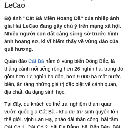
LeCao
Bộ ảnh "Cát Bà Miền Hoang Dã" của nhiếp ảnh
gia Hai LeCao đang gây chú ý trên mạng xã hội.
Nhiều người con đất cảng sững sờ trước hình
ảnh hoang sơ, kì vĩ hiếm thấy về vùng đảo của
quê hương.
Quần đảo
Cát Bà
nằm ở vùng biển Đông Bắc, là
thắng cảnh nổi tiếng rộng hơn 26 nghìn ha, trong đó
gồm hơn 17 nghìn ha đảo, hơn 9.000 ha mặt nước
biển, ẩn tàng những giá trị đặc biệt về cảnh quan,
địa chất, đa dạng sinh học.
Tại đây, du khách có thể trải nghiệm tham quan
vườn quốc gia Cát Bà - khu dự trữ sinh quyển lớn
thế giới, vịnh Lan Hạ, pháo đài thần công, bãi tắm
Cát Cò 1, Cát Cò 2, bãi Ðá Bằng, bãi Bến Bèo, Bãi