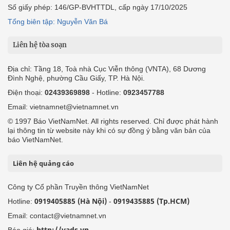
Số giấy phép: 146/GP-BVHTTDL, cấp ngày 17/10/2025
Tổng biên tập: Nguyễn Văn Bá
Liên hệ tòa soạn
Địa chỉ: Tầng 18, Toà nhà Cục Viễn thông (VNTA), 68 Dương
Đình Nghệ, phường Cầu Giấy, TP. Hà Nội.
Điện thoại:
02439369898
- Hotline:
0923457788
Email: vietnamnet@vietnamnet.vn
© 1997 Báo VietNamNet. All rights reserved. Chỉ được phát hành
lại thông tin từ website này khi có sự đồng ý bằng văn bản của
báo VietNamNet.
Liên hệ quảng cáo
Công ty Cổ phần Truyền thông VietNamNet
0919405885 (Hà Nội)
0919435885 (Tp.HCM)
Hotline:
-
Email: contact@vietnamnet.vn
http://vads.vn
Báo giá: