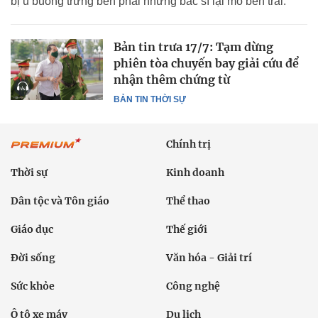
bị u buồng trứng bên phải nhưng bác sĩ lại mổ bên trái.
Bản tin trưa 17/7: Tạm dừng
phiên tòa chuyến bay giải cứu để
nhận thêm chứng từ
BẢN TIN THỜI SỰ
Chính trị
Thời sự
Kinh doanh
Dân tộc và Tôn giáo
Thể thao
Giáo dục
Thế giới
Đời sống
Văn hóa - Giải trí
Sức khỏe
Công nghệ
Ô tô xe máy
Du lịch