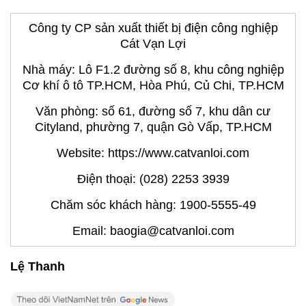
Một số công trình trọng điểm ở Việt Nam đã chọn
Cát Vạn Lợi làm nhà cung cấp sản phẩm hệ thống
chống sét tiếp địa CVL khi thi công như: nhà máy
điện mặt trời Phong Điền (Thừa Thiên Huế), Nhà
máy điện mặt trời Mỹ Sơn (Ninh Thuận), Nhà máy
Timberland Manwah (Bình Dương)...
Công ty CP sản xuất thiết bị điện công nghiệp
Cát Vạn Lợi
Nhà máy: Lô F1.2 đường số 8, khu công nghiệp
Cơ khí ô tô TP.HCM, Hòa Phú, Củ Chi, TP.HCM
Văn phòng: số 61, đường số 7, khu dân cư
Cityland, phường 7, quận Gò Vấp, TP.HCM
Website: https://www.catvanloi.com