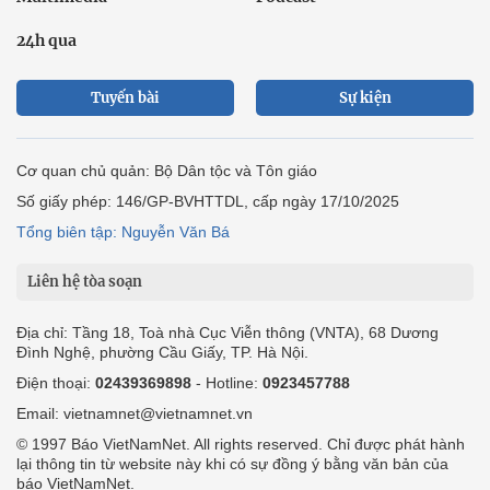
Giảm nghèo bền vững
Nông thôn mới
Dân tộc thiểu số và miền núi
Nội dung chuyên đề
English
Hồ sơ
Ảnh
Video
Multimedia
Podcast
24h qua
Tuyến bài
Sự kiện
Cơ quan chủ quản: Bộ Dân tộc và Tôn giáo
Số giấy phép: 146/GP-BVHTTDL, cấp ngày 17/10/2025
Tổng biên tập: Nguyễn Văn Bá
Liên hệ tòa soạn