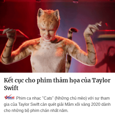
Kết cục cho phim thảm họa của Taylor
Swift
Phim ca nhạc "Cats" (Những chú mèo) với sự tham
gia của Taylor Swift càn quét giải Mâm xôi vàng 2020 dành
cho những bộ phim chán nhất năm.