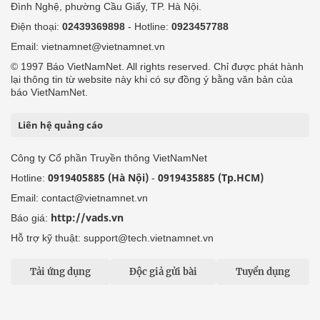
Đình Nghệ, phường Cầu Giấy, TP. Hà Nội.
Điện thoại:
02439369898
- Hotline:
0923457788
Email: vietnamnet@vietnamnet.vn
© 1997 Báo VietNamNet. All rights reserved. Chỉ được phát hành
lại thông tin từ website này khi có sự đồng ý bằng văn bản của
báo VietNamNet.
Liên hệ quảng cáo
Công ty Cổ phần Truyền thông VietNamNet
0919405885 (Hà Nội)
0919435885 (Tp.HCM)
Hotline:
-
Email: contact@vietnamnet.vn
http://vads.vn
Báo giá:
Hỗ trợ kỹ thuật: support@tech.vietnamnet.vn
Tải ứng dụng
Độc giả gửi bài
Tuyển dụng