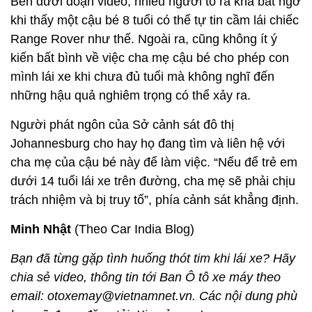
Bên dưới đoạn video, nhiều người tỏ ra khá bất ngờ
khi thấy một cậu bé 8 tuổi có thể tự tin cầm lái chiếc
Range Rover như thế. Ngoài ra, cũng không ít ý
kiến bất bình về việc cha mẹ cậu bé cho phép con
mình lái xe khi chưa đủ tuổi mà không nghĩ đến
những hậu quả nghiêm trọng có thể xảy ra.
Người phát ngôn của Sở cảnh sát đô thị
Johannesburg cho hay họ đang tìm và liên hệ với
cha mẹ của cậu bé này để làm việc. “Nếu để trẻ em
dưới 14 tuổi lái xe trên đường, cha mẹ sẽ phải chịu
trách nhiệm và bị truy tố”, phía cảnh sát khẳng định.
Minh Nhật
(Theo Car India Blog)
Bạn đã từng gặp tình huống thót tim khi lái xe? Hãy
chia sẻ video, thông tin tới Ban Ô tô xe máy theo
email: otoxemay@vietnamnet.vn. Các nội dung phù