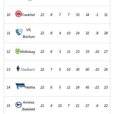
10
Frankfurt
22
8
7
7
33
34
-1
31
VfL
11
22
8
4
10
24
32
-8
28
Bochum
12
Wolfsburg
22
8
3
11
23
33
-10
27
Gladbach
13
22
7
5
10
30
40
-10
26
14
Hertha
22
6
5
11
24
45
-21
23
Arminia
15
21
4
10
7
21
27
-6
22
Bielefeld