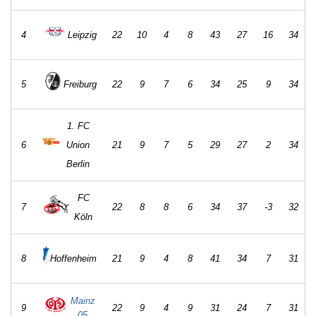
4
Leipzig
22
10
4
8
43
27
16
34
5
Freiburg
22
9
7
6
34
25
9
34
1. FC
6
Union
21
9
7
5
29
27
2
34
Berlin
FC
7
22
8
8
6
34
37
-3
32
Köln
8
Hoffenheim
21
9
4
8
41
34
7
31
Mainz
9
22
9
4
9
31
24
7
31
05