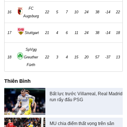
FC
16
22
5
7
10
24
38
-14
22
Augsburg
17
Stuttgart
21
4
6
11
24
38
-14
18
SpVgg
18
Greuther
22
3
4
15
20
57
-37
13
Fürth
Thiên Bình
Bất lực trước Villarreal, Real Madrid
run rẩy đấu PSG
MU chia điểm thất vọng trên sân