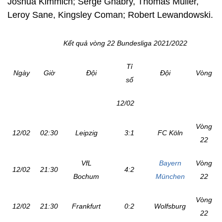
Joshua Kimmich; Serge Gnabry, Thomas Muller,
Leroy Sane, Kingsley Coman; Robert Lewandowski.
Kết quả vòng 22 Bundesliga 2021/2022
Tỉ
Ngày
Giờ
Đội
Đội
Vòng
số
12/02
Vòng
12/02
02:30
Leipzig
3:1
FC Köln
22
VfL
Bayern
Vòng
12/02
21:30
4:2
Bochum
München
22
Vòng
12/02
21:30
Frankfurt
0:2
Wolfsburg
22