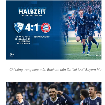
Chỉ riêng trong hiệp một, Bochum bốn lần "xé lưới" Bayern Muni