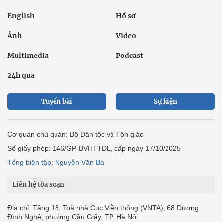
English
Hồ sơ
Ảnh
Video
Multimedia
Podcast
24h qua
Tuyến bài
Sự kiện
Cơ quan chủ quản: Bộ Dân tộc và Tôn giáo
Số giấy phép: 146/GP-BVHTTDL, cấp ngày 17/10/2025
Tổng biên tập: Nguyễn Văn Bá
Liên hệ tòa soạn
Địa chỉ: Tầng 18, Toà nhà Cục Viễn thông (VNTA), 68 Dương
Đình Nghệ, phường Cầu Giấy, TP. Hà Nội.