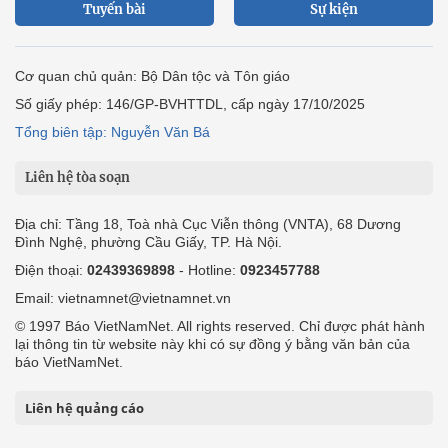
Tuyến bài
Sự kiện
Cơ quan chủ quản: Bộ Dân tộc và Tôn giáo
Số giấy phép: 146/GP-BVHTTDL, cấp ngày 17/10/2025
Tổng biên tập: Nguyễn Văn Bá
Liên hệ tòa soạn
Địa chỉ: Tầng 18, Toà nhà Cục Viễn thông (VNTA), 68 Dương
Đình Nghệ, phường Cầu Giấy, TP. Hà Nội.
Điện thoại:
02439369898
- Hotline:
0923457788
Email: vietnamnet@vietnamnet.vn
© 1997 Báo VietNamNet. All rights reserved. Chỉ được phát hành
lại thông tin từ website này khi có sự đồng ý bằng văn bản của
báo VietNamNet.
Liên hệ quảng cáo