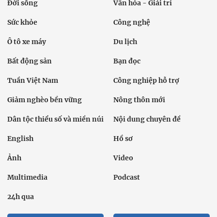
Đời sống
Văn hóa - Giải trí
Sức khỏe
Công nghệ
Ô tô xe máy
Du lịch
Bất động sản
Bạn đọc
Tuần Việt Nam
Công nghiệp hỗ trợ
Giảm nghèo bền vững
Nông thôn mới
Dân tộc thiểu số và miền núi
Nội dung chuyên đề
English
Hồ sơ
Ảnh
Video
Multimedia
Podcast
24h qua