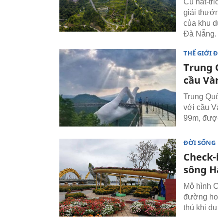
Cú hat-tr
giải thưở
của khu d
Đà Nẵng.
THẾ GIỚI 
Trung 
cầu Và
Trung Quố
với cầu V
99m, đượ
ĐỜI SỐNG
Check-
sông H
Mô hình C
đường hoa
thú khi d