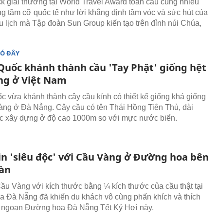
ick giải thưởng tại World Travel Award toàn cầu cùng nhiều
ng tầm cỡ quốc tế như lời khẳng định tầm vóc và sức hút của
u lịch mà Tập đoàn Sun Group kiến tạo trên đỉnh núi Chúa,
ĐÓ ĐÂY
Quốc khánh thành cầu 'Tay Phật' giống hệt
ng ở Việt Nam
c vừa khánh thành cây cầu kính có thiết kế giống khá giống
àng ở Đà Nẵng. Cây cầu có tên Thái Hồng Tiên Thủ, dài
c xây dựng ở độ cao 1000m so với mực nước biển.
in 'siêu độc' với Cầu Vàng ở Đường hoa bên
àn
ầu Vàng với kích thước bằng ¼ kích thước của cầu thật tại
 Đà Nẵng đã khiến du khách vô cùng phấn khích và thích
u ngoạn Đường hoa Đà Nẵng Tết Kỷ Hợi này.