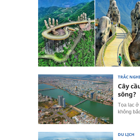
TRẮC NGH
Cây cầ
sông?
Tọa lạc ở
không bắc
DU LỊCH