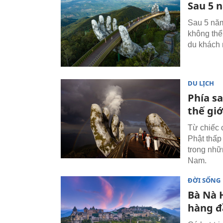
Sau 5 n
Sau 5 năm
không thể
du khách 
DU LỊCH
Phía s
thế giớ
Từ chiếc 
Phật thấp
trong nhữ
Nam.
ĐỜI SỐNG
Bà Nà H
hàng đ