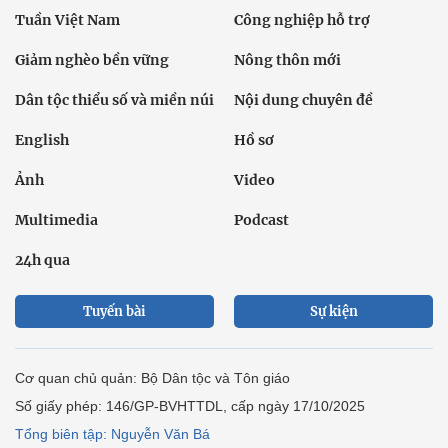
Tuần Việt Nam
Công nghiệp hỗ trợ
Giảm nghèo bền vững
Nông thôn mới
Dân tộc thiểu số và miền núi
Nội dung chuyên đề
English
Hồ sơ
Ảnh
Video
Multimedia
Podcast
24h qua
Tuyến bài
Sự kiện
Cơ quan chủ quản: Bộ Dân tộc và Tôn giáo
Số giấy phép: 146/GP-BVHTTDL, cấp ngày 17/10/2025
Tổng biên tập: Nguyễn Văn Bá