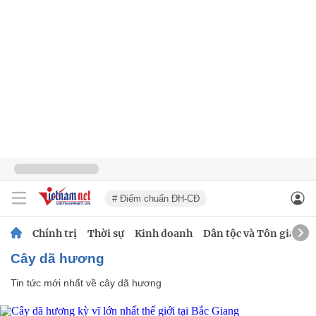
# Điểm chuẩn ĐH-CĐ
Chính trị
Thời sự
Kinh doanh
Dân tộc và Tôn giáo
cây dã hương
Tin tức mới nhất về
cây dã hương