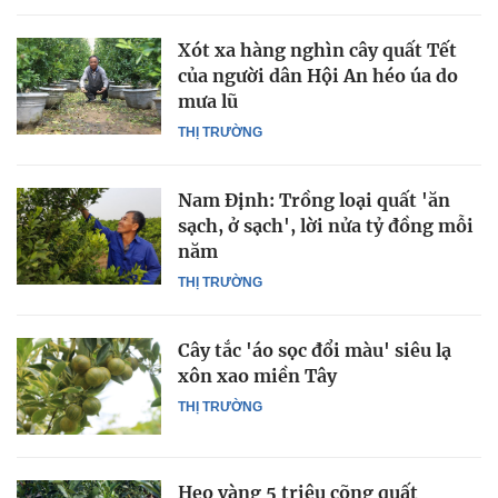
Xót xa hàng nghìn cây quất Tết
của người dân Hội An héo úa do
mưa lũ
THỊ TRƯỜNG
Nam Định: Trồng loại quất 'ăn
sạch, ở sạch', lời nửa tỷ đồng mỗi
năm
THỊ TRƯỜNG
Cây tắc 'áo sọc đổi màu' siêu lạ
xôn xao miền Tây
THỊ TRƯỜNG
Heo vàng 5 triệu cõng quất