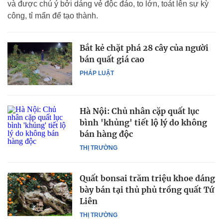
và được chú ý bởi dáng vẻ độc đáo, to lớn, toát lên sự kỳ
công, tỉ mẩn để tạo thành.
Bắt kẻ chặt phá 28 cây của người
bán quất giá cao
PHÁP LUẬT
Hà Nội: Chủ nhân cặp quất lục
bình 'khủng' tiết lộ lý do không
bán hàng độc
THỊ TRƯỜNG
Quất bonsai trăm triệu khoe dáng
bày bán tại thủ phủ trồng quất Tứ
Liên
THỊ TRƯỜNG