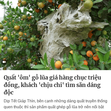
Quất 'ôm' gỗ lũa giá hàng chục triệu
đồng, khách 'chịu chi' tìm săn dáng
độc
Dịp Tết Giáp Thìn, bên cạnh những dáng quất truyền thống
quen thuộc thì sản phẩm quất ghép gỗ lũa trở nên nổi bật