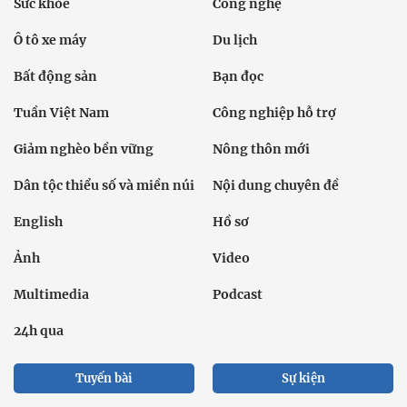
Sức khỏe
Công nghệ
Ô tô xe máy
Du lịch
Bất động sản
Bạn đọc
Tuần Việt Nam
Công nghiệp hỗ trợ
Giảm nghèo bền vững
Nông thôn mới
Dân tộc thiểu số và miền núi
Nội dung chuyên đề
English
Hồ sơ
Ảnh
Video
Multimedia
Podcast
24h qua
Tuyến bài
Sự kiện