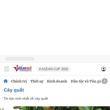
# ASEAN CUP 2026
Chính trị
Thời sự
Kinh doanh
Dân tộc và Tôn giáo
cây quất
Tin tức mới nhất về
cây quất