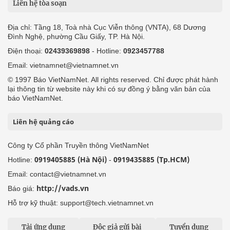
Liên hệ tòa soạn
Địa chỉ: Tầng 18, Toà nhà Cục Viễn thông (VNTA), 68 Dương
Đình Nghệ, phường Cầu Giấy, TP. Hà Nội.
Điện thoại:
02439369898
- Hotline:
0923457788
Email: vietnamnet@vietnamnet.vn
© 1997 Báo VietNamNet. All rights reserved. Chỉ được phát hành
lại thông tin từ website này khi có sự đồng ý bằng văn bản của
báo VietNamNet.
Liên hệ quảng cáo
Công ty Cổ phần Truyền thông VietNamNet
0919405885 (Hà Nội)
0919435885 (Tp.HCM)
Hotline:
-
Email: contact@vietnamnet.vn
http://vads.vn
Báo giá:
Hỗ trợ kỹ thuật: support@tech.vietnamnet.vn
Tải ứng dụng
Độc giả gửi bài
Tuyển dụng