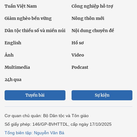
Tuần Việt Nam
Công nghiệp hỗ trợ
Giảm nghèo bền vững
Nông thôn mới
Dân tộc thiểu số và miền núi
Nội dung chuyên đề
English
Hồ sơ
Ảnh
Video
Multimedia
Podcast
24h qua
Tuyến bài
Sự kiện
Cơ quan chủ quản: Bộ Dân tộc và Tôn giáo
Số giấy phép: 146/GP-BVHTTDL, cấp ngày 17/10/2025
Tổng biên tập: Nguyễn Văn Bá