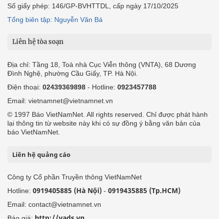
Số giấy phép: 146/GP-BVHTTDL, cấp ngày 17/10/2025
Tổng biên tập: Nguyễn Văn Bá
Liên hệ tòa soạn
Địa chỉ: Tầng 18, Toà nhà Cục Viễn thông (VNTA), 68 Dương
Đình Nghệ, phường Cầu Giấy, TP. Hà Nội.
Điện thoại:
02439369898
- Hotline:
0923457788
Email: vietnamnet@vietnamnet.vn
© 1997 Báo VietNamNet. All rights reserved. Chỉ được phát hành
lại thông tin từ website này khi có sự đồng ý bằng văn bản của
báo VietNamNet.
Liên hệ quảng cáo
Công ty Cổ phần Truyền thông VietNamNet
0919405885 (Hà Nội)
0919435885 (Tp.HCM)
Hotline:
-
Email: contact@vietnamnet.vn
http://vads.vn
Báo giá: