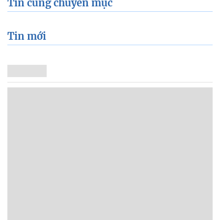
Tin cùng chuyên mục
Tin mới