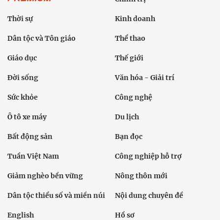
Thời sự
Kinh doanh
Dân tộc và Tôn giáo
Thể thao
Giáo dục
Thế giới
Đời sống
Văn hóa - Giải trí
Sức khỏe
Công nghệ
Ô tô xe máy
Du lịch
Bất động sản
Bạn đọc
Tuần Việt Nam
Công nghiệp hỗ trợ
Giảm nghèo bền vững
Nông thôn mới
Dân tộc thiểu số và miền núi
Nội dung chuyên đề
English
Hồ sơ