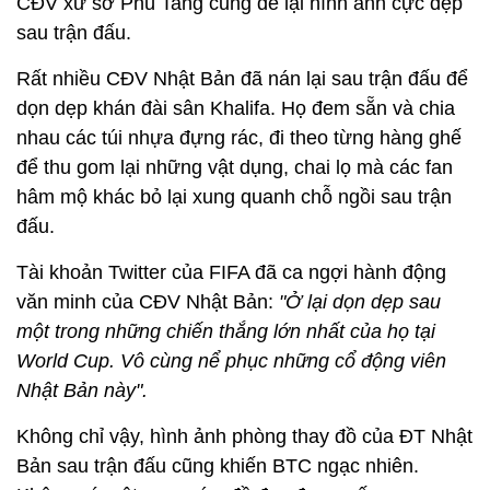
CĐV xứ sở Phù Tang cũng để lại hình ảnh cực đẹp
sau trận đấu.
Rất nhiều CĐV Nhật Bản đã nán lại sau trận đấu để
dọn dẹp khán đài sân Khalifa. Họ đem sẵn và chia
nhau các túi nhựa đựng rác, đi theo từng hàng ghế
để thu gom lại những vật dụng, chai lọ mà các fan
hâm mộ khác bỏ lại xung quanh chỗ ngồi sau trận
đấu.
Tài khoản Twitter của FIFA đã ca ngợi hành động
văn minh của CĐV Nhật Bản:
"Ở lại dọn dẹp sau
một trong những chiến thắng lớn nhất của họ tại
World Cup. Vô cùng nể phục những cổ động viên
Nhật Bản này".
Không chỉ vậy, hình ảnh phòng thay đồ của ĐT Nhật
Bản sau trận đấu cũng khiến BTC ngạc nhiên.