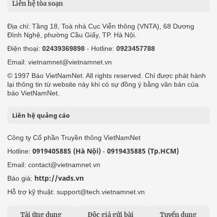
Liên hệ tòa soạn
Địa chỉ: Tầng 18, Toà nhà Cục Viễn thông (VNTA), 68 Dương
Đình Nghệ, phường Cầu Giấy, TP. Hà Nội.
Điện thoại:
02439369898
- Hotline:
0923457788
Email: vietnamnet@vietnamnet.vn
© 1997 Báo VietNamNet. All rights reserved. Chỉ được phát hành
lại thông tin từ website này khi có sự đồng ý bằng văn bản của
báo VietNamNet.
Liên hệ quảng cáo
Công ty Cổ phần Truyền thông VietNamNet
0919405885 (Hà Nội)
0919435885 (Tp.HCM)
Hotline:
-
Email: contact@vietnamnet.vn
http://vads.vn
Báo giá:
Hỗ trợ kỹ thuật: support@tech.vietnamnet.vn
Tải ứng dụng
Độc giả gửi bài
Tuyển dụng