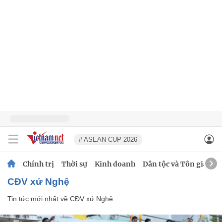
# ASEAN CUP 2026
Chính trị
Thời sự
Kinh doanh
Dân tộc và Tôn giáo
CĐV xứ Nghệ
Tin tức mới nhất về
CĐV xứ Nghệ