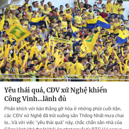
Yêu thái quá, CĐV xứ Nghệ khiến
Công Vinh...lãnh đủ
Phấn khích với bàn thắng gỡ hòa ở những phút cuối trận,
các CĐV xứ Nghệ đã trút xuống sân Thống Nhất mưa chai
lọ...Và với việc "yêu thái quá" này, chắc chắn sân nhà của