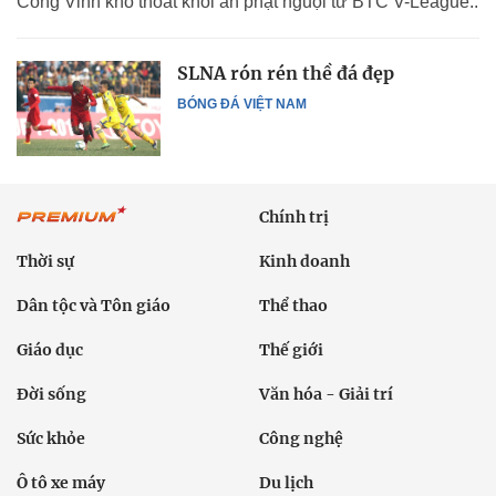
Công Vinh khó thoát khỏi án phạt nguội từ BTC V-League..
SLNA rón rén thề đá đẹp
BÓNG ĐÁ VIỆT NAM
Chính trị
Thời sự
Kinh doanh
Dân tộc và Tôn giáo
Thể thao
Giáo dục
Thế giới
Đời sống
Văn hóa - Giải trí
Sức khỏe
Công nghệ
Ô tô xe máy
Du lịch