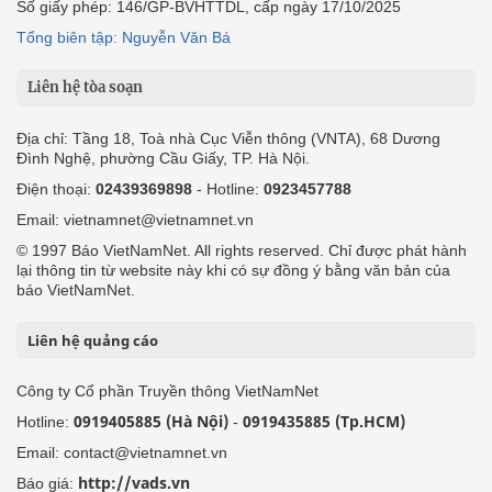
Số giấy phép: 146/GP-BVHTTDL, cấp ngày 17/10/2025
Tổng biên tập: Nguyễn Văn Bá
Liên hệ tòa soạn
Địa chỉ: Tầng 18, Toà nhà Cục Viễn thông (VNTA), 68 Dương
Đình Nghệ, phường Cầu Giấy, TP. Hà Nội.
Điện thoại:
02439369898
- Hotline:
0923457788
Email: vietnamnet@vietnamnet.vn
© 1997 Báo VietNamNet. All rights reserved. Chỉ được phát hành
lại thông tin từ website này khi có sự đồng ý bằng văn bản của
báo VietNamNet.
Liên hệ quảng cáo
Công ty Cổ phần Truyền thông VietNamNet
0919405885 (Hà Nội)
0919435885 (Tp.HCM)
Hotline:
-
Email: contact@vietnamnet.vn
http://vads.vn
Báo giá: