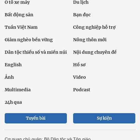
Ô tô xe máy
Du lịch
Bất động sản
Bạn đọc
Tuần Việt Nam
Công nghiệp hỗ trợ
Giảm nghèo bền vững
Nông thôn mới
Dân tộc thiểu số và miền núi
Nội dung chuyên đề
English
Hồ sơ
Ảnh
Video
Multimedia
Podcast
24h qua
Tuyến bài
Sự kiện
Cơ quan chủ quản: Bộ Dân tộc và Tôn giáo