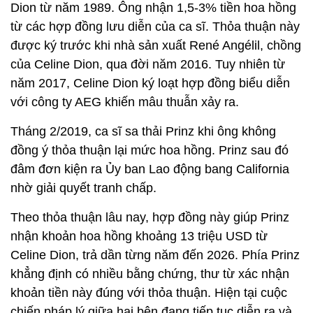
Dion từ năm 1989. Ông nhận 1,5-3% tiền hoa hồng
từ các hợp đồng lưu diễn của ca sĩ. Thỏa thuận này
được ký trước khi nhà sản xuất René Angélil, chồng
của Celine Dion, qua đời năm 2016. Tuy nhiên từ
năm 2017, Celine Dion ký loạt hợp đồng biểu diễn
với công ty AEG khiến mâu thuẫn xảy ra.
Tháng 2/2019, ca sĩ sa thải Prinz khi ông không
đồng ý thỏa thuận lại mức hoa hồng. Prinz sau đó
đâm đơn kiện ra Ủy ban Lao động bang California
nhờ giải quyết tranh chấp.
Theo thỏa thuận lâu nay, hợp đồng này giúp Prinz
nhận khoản hoa hồng khoảng 13 triệu USD từ
Celine Dion, trả dần từng năm đến 2026. Phía Prinz
khẳng định có nhiều bằng chứng, thư từ xác nhận
khoản tiền này đúng với thỏa thuận. Hiện tại cuộc
chiến pháp lý giữa hai bên đang tiếp tục diễn ra và