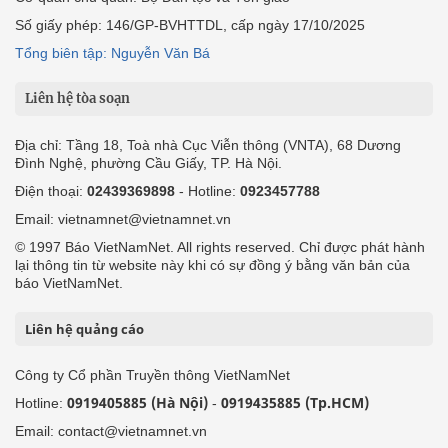
Số giấy phép: 146/GP-BVHTTDL, cấp ngày 17/10/2025
Tổng biên tập: Nguyễn Văn Bá
Liên hệ tòa soạn
Địa chỉ: Tầng 18, Toà nhà Cục Viễn thông (VNTA), 68 Dương
Đình Nghệ, phường Cầu Giấy, TP. Hà Nội.
Điện thoại:
02439369898
- Hotline:
0923457788
Email: vietnamnet@vietnamnet.vn
© 1997 Báo VietNamNet. All rights reserved. Chỉ được phát hành
lại thông tin từ website này khi có sự đồng ý bằng văn bản của
báo VietNamNet.
Liên hệ quảng cáo
Công ty Cổ phần Truyền thông VietNamNet
0919405885 (Hà Nội)
0919435885 (Tp.HCM)
Hotline:
-
Email: contact@vietnamnet.vn