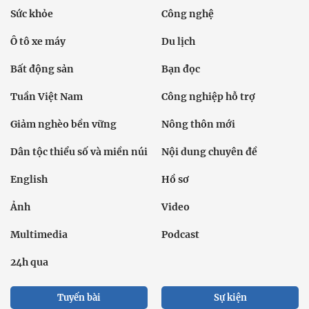
Sức khỏe
Công nghệ
Ô tô xe máy
Du lịch
Bất động sản
Bạn đọc
Tuần Việt Nam
Công nghiệp hỗ trợ
Giảm nghèo bền vững
Nông thôn mới
Dân tộc thiểu số và miền núi
Nội dung chuyên đề
English
Hồ sơ
Ảnh
Video
Multimedia
Podcast
24h qua
Tuyến bài
Sự kiện