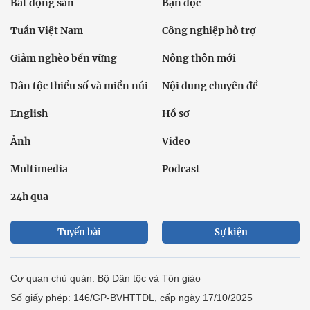
Bất động sản
Bạn đọc
Tuần Việt Nam
Công nghiệp hỗ trợ
Giảm nghèo bền vững
Nông thôn mới
Dân tộc thiểu số và miền núi
Nội dung chuyên đề
English
Hồ sơ
Ảnh
Video
Multimedia
Podcast
24h qua
Tuyến bài
Sự kiện
Cơ quan chủ quản: Bộ Dân tộc và Tôn giáo
Số giấy phép: 146/GP-BVHTTDL, cấp ngày 17/10/2025