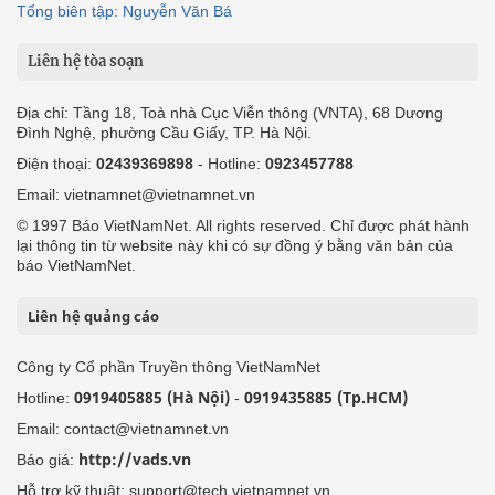
Tổng biên tập: Nguyễn Văn Bá
Liên hệ tòa soạn
Địa chỉ: Tầng 18, Toà nhà Cục Viễn thông (VNTA), 68 Dương
Đình Nghệ, phường Cầu Giấy, TP. Hà Nội.
Điện thoại:
02439369898
- Hotline:
0923457788
Email: vietnamnet@vietnamnet.vn
© 1997 Báo VietNamNet. All rights reserved. Chỉ được phát hành
lại thông tin từ website này khi có sự đồng ý bằng văn bản của
báo VietNamNet.
Liên hệ quảng cáo
Công ty Cổ phần Truyền thông VietNamNet
0919405885 (Hà Nội)
0919435885 (Tp.HCM)
Hotline:
-
Email: contact@vietnamnet.vn
http://vads.vn
Báo giá:
Hỗ trợ kỹ thuật: support@tech.vietnamnet.vn