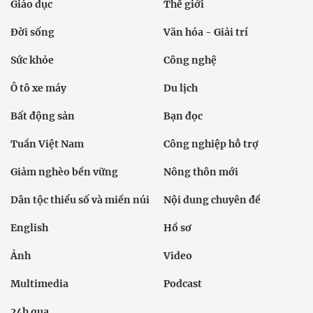
Giáo dục
Thế giới
Đời sống
Văn hóa - Giải trí
Sức khỏe
Công nghệ
Ô tô xe máy
Du lịch
Bất động sản
Bạn đọc
Tuần Việt Nam
Công nghiệp hỗ trợ
Giảm nghèo bền vững
Nông thôn mới
Dân tộc thiểu số và miền núi
Nội dung chuyên đề
English
Hồ sơ
Ảnh
Video
Multimedia
Podcast
24h qua