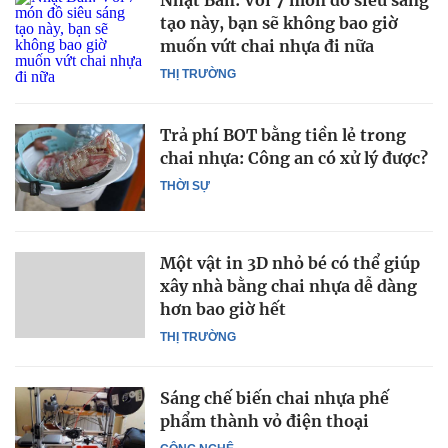
Nhật Bản: Với 7 món đồ siêu sáng
tạo này, bạn sẽ không bao giờ
muốn vứt chai nhựa đi nữa
THỊ TRƯỜNG
Trả phí BOT bằng tiền lẻ trong
chai nhựa: Công an có xử lý được?
THỜI SỰ
Một vật in 3D nhỏ bé có thể giúp
xây nhà bằng chai nhựa dễ dàng
hơn bao giờ hết
THỊ TRƯỜNG
Sáng chế biến chai nhựa phế
phẩm thành vỏ điện thoại