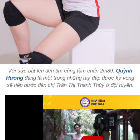
Với sức bật lên đến 3m cùng tầm chắn 2m89,
Quỳnh
Hương
đang là một trong những tay đập được kỳ vọng
sẽ tiếp bước đàn chị Trần Thị Thanh Thúy ở đội tuyển.