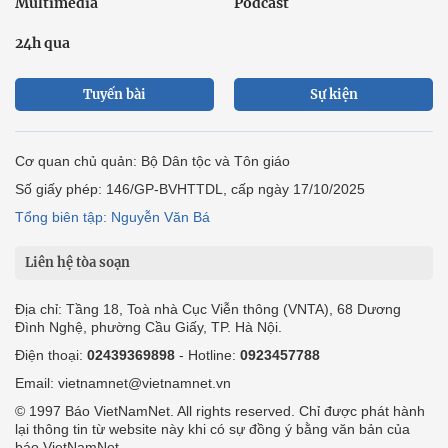
Multimedia
Podcast
24h qua
Tuyến bài
Sự kiện
Cơ quan chủ quản: Bộ Dân tộc và Tôn giáo
Số giấy phép: 146/GP-BVHTTDL, cấp ngày 17/10/2025
Tổng biên tập: Nguyễn Văn Bá
Liên hệ tòa soạn
Địa chỉ: Tầng 18, Toà nhà Cục Viễn thông (VNTA), 68 Dương
Đình Nghệ, phường Cầu Giấy, TP. Hà Nội.
Điện thoại:
02439369898
- Hotline:
0923457788
Email: vietnamnet@vietnamnet.vn
© 1997 Báo VietNamNet. All rights reserved. Chỉ được phát hành
lại thông tin từ website này khi có sự đồng ý bằng văn bản của
báo VietNamNet.