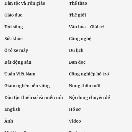
Dân tộc và Tôn giáo
Thể thao
Giáo dục
Thế giới
Đời sống
Văn hóa - Giải trí
Sức khỏe
Công nghệ
Ô tô xe máy
Du lịch
Bất động sản
Bạn đọc
Tuần Việt Nam
Công nghiệp hỗ trợ
Giảm nghèo bền vững
Nông thôn mới
Dân tộc thiểu số và miền núi
Nội dung chuyên đề
English
Hồ sơ
Ảnh
Video