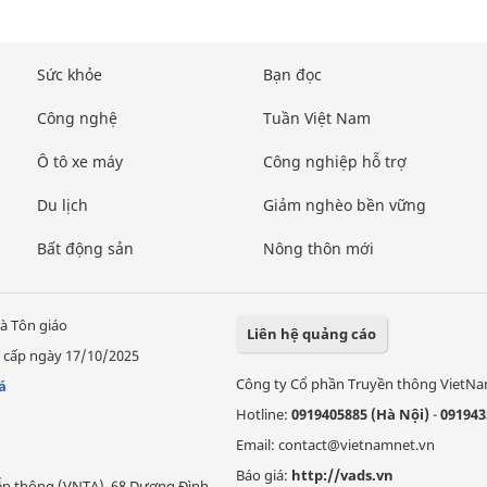
Sức khỏe
Bạn đọc
Công nghệ
Tuần Việt Nam
Ô tô xe máy
Công nghiệp hỗ trợ
Du lịch
Giảm nghèo bền vững
Bất động sản
Nông thôn mới
à Tôn giáo
Liên hệ quảng cáo
 cấp ngày 17/10/2025
Công ty Cổ phần Truyền thông VietN
á
Hotline:
0919405885 (Hà Nội)
-
091943
Email: contact@vietnamnet.vn
Báo giá:
http://vads.vn
Viễn thông (VNTA), 68 Dương Đình