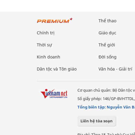
Thể thao
Chính trị
Giáo dục
Thời sự
Thế giới
Kinh doanh
Đời sống
Dân tộc và Tôn giáo
Văn hóa - Giải trí
Cơ quan chủ quản: Bộ Dân tộc v
Số giấy phép: 146/GP-BVHTTDL,
Tổng biên tập: Nguyễn Văn B
Liên hệ tòa soạn
Địa chỉ: Tầng 18, Toà nhà Cục 