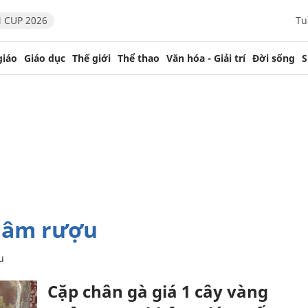
 CUP 2026
Tu
giáo
Giáo dục
Thế giới
Thể thao
Văn hóa - Giải trí
Đời sống
S
ngâm rượu
u
Cặp chân gà giá 1 cây vàng