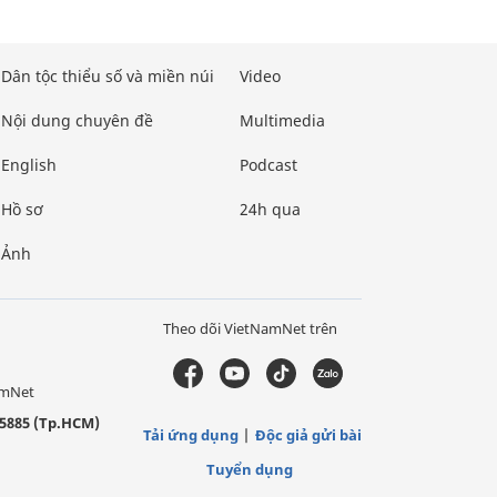
Dân tộc thiểu số và miền núi
Video
Nội dung chuyên đề
Multimedia
English
Podcast
Hồ sơ
24h qua
Ảnh
Theo dõi VietNamNet trên
amNet
5885 (Tp.HCM)
Tải ứng dụng
Độc giả gửi bài
Tuyển dụng