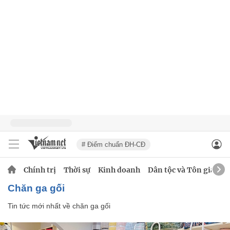
# Điểm chuẩn ĐH-CĐ
Chính trị
Thời sự
Kinh doanh
Dân tộc và Tôn giáo
chăn ga gối
Tin tức mới nhất về
chăn ga gối