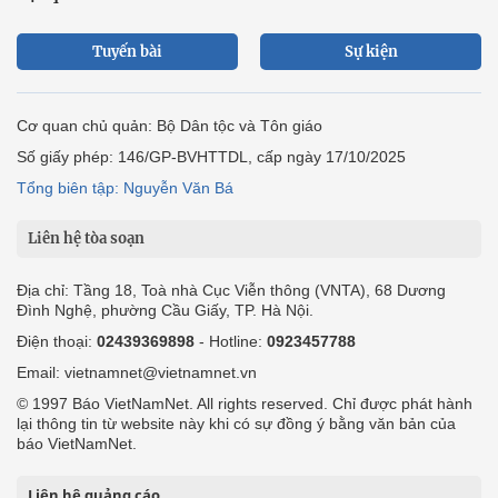
Tuyến bài
Sự kiện
Cơ quan chủ quản: Bộ Dân tộc và Tôn giáo
Số giấy phép: 146/GP-BVHTTDL, cấp ngày 17/10/2025
Tổng biên tập: Nguyễn Văn Bá
Liên hệ tòa soạn
Địa chỉ: Tầng 18, Toà nhà Cục Viễn thông (VNTA), 68 Dương
Đình Nghệ, phường Cầu Giấy, TP. Hà Nội.
Điện thoại:
02439369898
- Hotline:
0923457788
Email: vietnamnet@vietnamnet.vn
© 1997 Báo VietNamNet. All rights reserved. Chỉ được phát hành
lại thông tin từ website này khi có sự đồng ý bằng văn bản của
báo VietNamNet.
Liên hệ quảng cáo