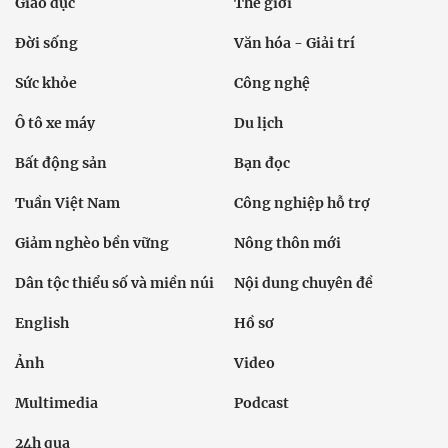
Giáo dục
Thế giới
Đời sống
Văn hóa - Giải trí
Sức khỏe
Công nghệ
Ô tô xe máy
Du lịch
Bất động sản
Bạn đọc
Tuần Việt Nam
Công nghiệp hỗ trợ
Giảm nghèo bền vững
Nông thôn mới
Dân tộc thiểu số và miền núi
Nội dung chuyên đề
English
Hồ sơ
Ảnh
Video
Multimedia
Podcast
24h qua