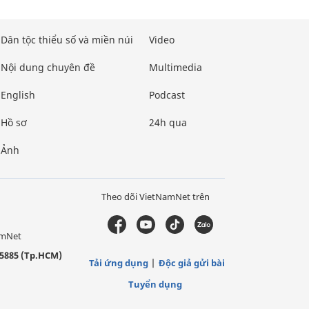
Dân tộc thiểu số và miền núi
Video
Nội dung chuyên đề
Multimedia
English
Podcast
Hồ sơ
24h qua
Ảnh
Theo dõi VietNamNet trên
amNet
5885 (Tp.HCM)
Tải ứng dụng
Độc giả gửi bài
Tuyển dụng