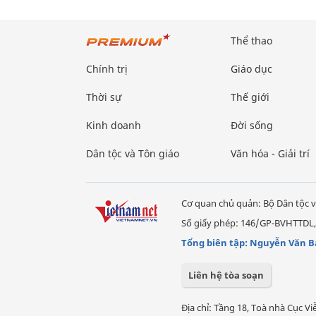
Thể thao
Chính trị
Giáo dục
Thời sự
Thế giới
Kinh doanh
Đời sống
Dân tộc và Tôn giáo
Văn hóa - Giải trí
Cơ quan chủ quản: Bộ Dân tộc v
Số giấy phép: 146/GP-BVHTTDL,
Tổng biên tập: Nguyễn Văn B
Liên hệ tòa soạn
Địa chỉ: Tầng 18, Toà nhà Cục 