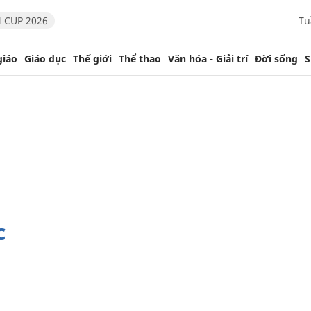
 CUP 2026
Tu
giáo
Giáo dục
Thế giới
Thể thao
Văn hóa - Giải trí
Đời sống
S
c