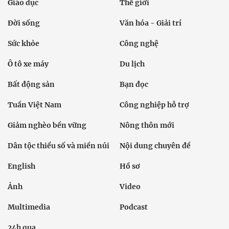
Giáo dục
Thế giới
Đời sống
Văn hóa - Giải trí
Sức khỏe
Công nghệ
Ô tô xe máy
Du lịch
Bất động sản
Bạn đọc
Tuần Việt Nam
Công nghiệp hỗ trợ
Giảm nghèo bền vững
Nông thôn mới
Dân tộc thiểu số và miền núi
Nội dung chuyên đề
English
Hồ sơ
Ảnh
Video
Multimedia
Podcast
24h qua