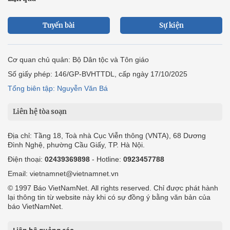
Tuyến bài
Sự kiện
Cơ quan chủ quản: Bộ Dân tộc và Tôn giáo
Số giấy phép: 146/GP-BVHTTDL, cấp ngày 17/10/2025
Tổng biên tập: Nguyễn Văn Bá
Liên hệ tòa soạn
Địa chỉ: Tầng 18, Toà nhà Cục Viễn thông (VNTA), 68 Dương
Đình Nghệ, phường Cầu Giấy, TP. Hà Nội.
Điện thoại:
02439369898
- Hotline:
0923457788
Email: vietnamnet@vietnamnet.vn
© 1997 Báo VietNamNet. All rights reserved. Chỉ được phát hành
lại thông tin từ website này khi có sự đồng ý bằng văn bản của
báo VietNamNet.
Liên hệ quảng cáo