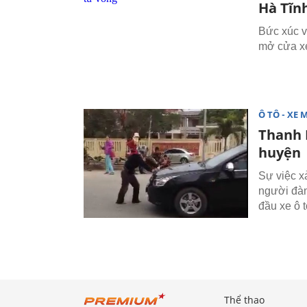
Hà Tĩnh
Bức xúc v
mở cửa xe
Ô TÔ - XE 
Thanh 
huyện
Sự việc x
người đàn
đầu xe ô t
Thể thao