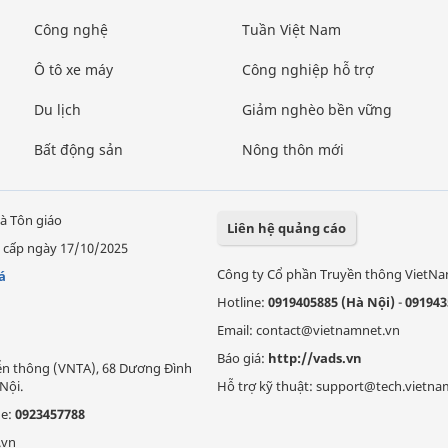
Công nghệ
Tuần Việt Nam
Ô tô xe máy
Công nghiệp hỗ trợ
Du lịch
Giảm nghèo bền vững
Bất động sản
Nông thôn mới
à Tôn giáo
Liên hệ quảng cáo
 cấp ngày 17/10/2025
Công ty Cổ phần Truyền thông VietN
á
Hotline:
0919405885 (Hà Nội)
-
091943
Email: contact@vietnamnet.vn
Báo giá:
http://vads.vn
Viễn thông (VNTA), 68 Dương Đình
Nội.
Hỗ trợ kỹ thuật: support@tech.vietna
ne:
0923457788
.vn