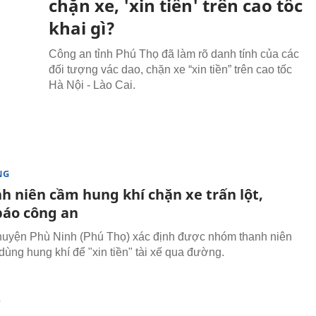
chặn xe, 'xin tiền' trên cao tốc
khai gì?
Công an tỉnh Phú Thọ đã làm rõ danh tính của các
đối tượng vác dao, chặn xe “xin tiền” trên cao tốc
Hà Nội - Lào Cai.
NG
h niên cầm hung khí chặn xe trấn lột,
báo công an
uyện Phù Ninh (Phú Thọ) xác định được nhóm thanh niên
dùng hung khí để "xin tiền" tài xế qua đường.
T