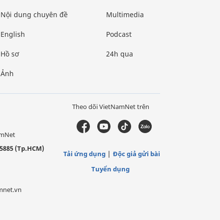
Nội dung chuyên đề
Multimedia
English
Podcast
Hồ sơ
24h qua
Ảnh
Theo dõi VietNamNet trên
amNet
5885 (Tp.HCM)
Tải ứng dụng
Độc giả gửi bài
Tuyển dụng
mnet.vn