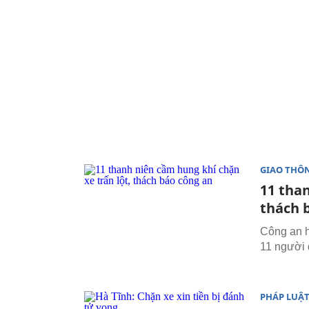
GIAO THÔ
11 than
thách 
Công an h
11 người 
PHÁP LUẬ