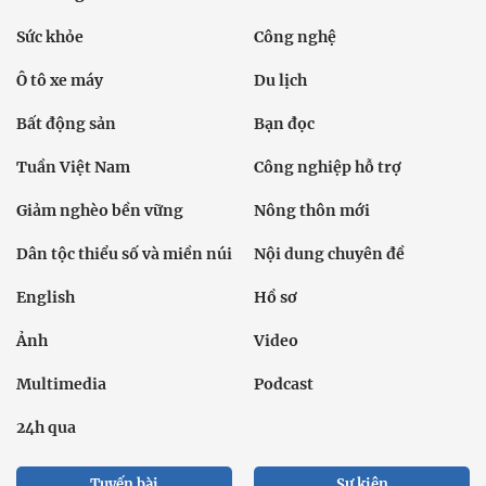
Sức khỏe
Công nghệ
Ô tô xe máy
Du lịch
Bất động sản
Bạn đọc
Tuần Việt Nam
Công nghiệp hỗ trợ
Giảm nghèo bền vững
Nông thôn mới
Dân tộc thiểu số và miền núi
Nội dung chuyên đề
English
Hồ sơ
Ảnh
Video
Multimedia
Podcast
24h qua
Tuyến bài
Sự kiện