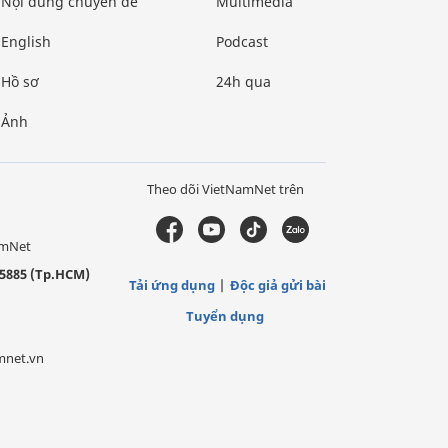
Nội dung chuyên đề
Multimedia
English
Podcast
Hồ sơ
24h qua
Ảnh
Theo dõi VietNamNet trên
amNet
5885 (Tp.HCM)
Tải ứng dụng
Độc giả gửi bài
Tuyển dụng
mnet.vn