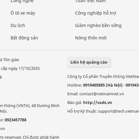
Công nghệ
Tuần Việt Nam
Ô tô xe máy
Công nghiệp hỗ trợ
Du lịch
Giảm nghèo bền vững
Bất động sản
Nông thôn mới
à Tôn giáo
Liên hệ quảng cáo
 cấp ngày 17/10/2025
Công ty Cổ phần Truyền thông VietN
á
Hotline:
0919405885 (Hà Nội)
-
091943
Email: contact@vietnamnet.vn
Báo giá:
http://vads.vn
Viễn thông (VNTA), 68 Dương Đình
Nội.
Hỗ trợ kỹ thuật: support@tech.vietna
ne:
0923457788
.vn
ts reserved. Chỉ được phát hành