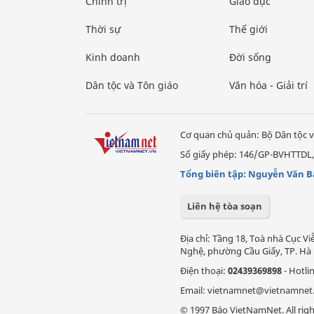
Chính trị
Giáo dục
Thời sự
Thế giới
Kinh doanh
Đời sống
Dân tộc và Tôn giáo
Văn hóa - Giải trí
Cơ quan chủ quản: Bộ Dân tộc v
Số giấy phép: 146/GP-BVHTTDL,
Tổng biên tập: Nguyễn Văn B
Liên hệ tòa soạn
Địa chỉ: Tầng 18, Toà nhà Cục 
Nghệ, phường Cầu Giấy, TP. Hà 
Điện thoại:
02439369898
- Hotli
Email: vietnamnet@vietnamnet
© 1997 Báo VietNamNet. All righ