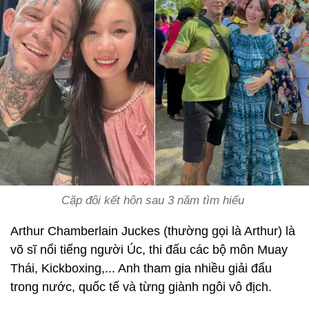
Cặp đôi kết hôn sau 3 năm tìm hiểu
Arthur Chamberlain Juckes (thường gọi là Arthur) là
võ sĩ nổi tiếng người Úc, thi đấu các bộ môn Muay
Thái, Kickboxing,... Anh tham gia nhiều giải đấu
trong nước, quốc tế và từng giành ngôi vô địch.