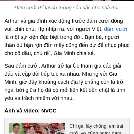
Đám cưới để lại ấn tượng sâu sắc cho nhà trai
Arthur và gia đình xúc động trước đám cưới đông
vui, chỉn chu. Họ nhận ra, với người Việt,
đám cưới
là một sự kiện đặc biệt trong đời. Bạn bè, người
thân dù bận rộn đến mấy cũng đến dự để chúc phúc
cho cô dâu, chú rể”, Gia Minh chia sẻ.
Sau đám cưới, Arthur trở lại Úc tham gia các giải
đấu và cặp đôi tiếp tục xa nhau. Nhưng với Gia
Minh, giờ đây khoảng cách địa lý chẳng còn là trở
ngại bởi giữa họ đã có mối liên kết bền chặt là tình
yêu và trách nhiệm với nhau.
Ảnh và video: NVCC
Chị gái lấy chồng, em trai
cưới vợ cùng ngày, đám