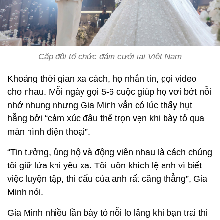
Cặp đôi tổ chức đám cưới tại Việt Nam
Khoảng thời gian xa cách, họ nhắn tin, gọi video
cho nhau. Mỗi ngày gọi 5-6 cuộc giúp họ vơi bớt nỗi
nhớ nhung nhưng Gia Minh vẫn có lúc thấy hụt
hẫng bởi “cảm xúc đâu thể trọn vẹn khi bày tỏ qua
màn hình điện thoại”.
“Tin tưởng, ủng hộ và động viên nhau là cách chúng
tôi giữ lửa khi yêu xa. Tôi luôn khích lệ anh vì biết
việc luyện tập, thi đấu của anh rất căng thẳng”, Gia
Minh nói.
Gia Minh nhiều lần bày tỏ nỗi lo lắng khi bạn trai thi