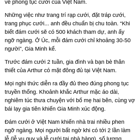
về phong tục cưới của Việt Nam.
Những việc như trang trí rạp cưới, đặt tráp cưới,
trang phục cưới... anh đều chuẩn bị chu toàn. “Khi
biết đám cưới sẽ có 500 khách tham dự, anh ấy
ngỡ ngàng. Ở Úc, mỗi đám cưới chỉ khoảng 30-50
người”, Gia Minh kể.
Trước đám cưới 2 tuần, gia đình và bạn bè thân
thiết của Arthur có mặt đông đủ tại Việt Nam.
Mọi nghi thức diễn ra đầy đủ theo đúng phong tục
truyền thống. Khoảnh khắc Arthur mặc áo dài,
nghiêm túc thưa chuyện với bố mẹ hai bên, cùng vợ
bái lạy gia tiên khiến Gia Minh xúc động.
Đám cưới ở Việt Nam khiến nhà trai nhiều phen
ngỡ ngàng. Mọi người bất ngờ khi có tới 2 lần làm
lễ (lễ vu quy và lễ cưới tại nhà hàng), số lượng