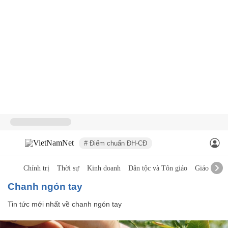
# Điểm chuẩn ĐH-CĐ
Chính trị
Thời sự
Kinh doanh
Dân tộc và Tôn giáo
Giáo dục
chanh ngón tay
Tin tức mới nhất về
chanh ngón tay