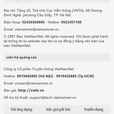
Địa chỉ: Tầng 18, Toà nhà Cục Viễn thông (VNTA), 68 Dương
Đình Nghệ, phường Cầu Giấy, TP. Hà Nội.
Điện thoại:
02439369898
- Hotline:
0923457788
Email: vietnamnet@vietnamnet.vn
© 1997 Báo VietNamNet. All rights reserved. Chỉ được phát hành
lại thông tin từ website này khi có sự đồng ý bằng văn bản của
báo VietNamNet.
Liên hệ quảng cáo
Công ty Cổ phần Truyền thông VietNamNet
0919405885 (Hà Nội)
0919435885 (Tp.HCM)
Hotline:
-
Email: contact@vietnamnet.vn
http://vads.vn
Báo giá:
Hỗ trợ kỹ thuật: support@tech.vietnamnet.vn
Tải ứng dụng
Độc giả gửi bài
Tuyển dụng