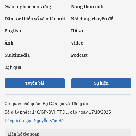
Giảm nghèo bền vững
Nông thôn mới
Dân tộc thiểu số và miền núi
Nội dung chuyên đề
English
Hồ sơ
Ảnh
Video
Multimedia
Podcast
24h qua
Tuyến bài
Sự kiện
Cơ quan chủ quản: Bộ Dân tộc và Tôn giáo
Số giấy phép: 146/GP-BVHTTDL, cấp ngày 17/10/2025
Tổng biên tập: Nguyễn Văn Bá
Liên hệ tòa soạn