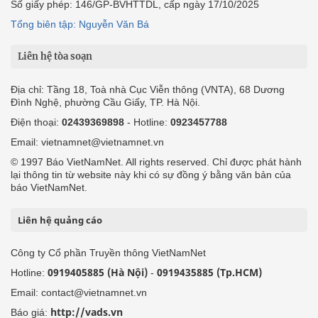
Số giấy phép: 146/GP-BVHTTDL, cấp ngày 17/10/2025
Tổng biên tập: Nguyễn Văn Bá
Liên hệ tòa soạn
Địa chỉ: Tầng 18, Toà nhà Cục Viễn thông (VNTA), 68 Dương
Đình Nghệ, phường Cầu Giấy, TP. Hà Nội.
Điện thoại:
02439369898
- Hotline:
0923457788
Email: vietnamnet@vietnamnet.vn
© 1997 Báo VietNamNet. All rights reserved. Chỉ được phát hành
lại thông tin từ website này khi có sự đồng ý bằng văn bản của
báo VietNamNet.
Liên hệ quảng cáo
Công ty Cổ phần Truyền thông VietNamNet
0919405885 (Hà Nội)
0919435885 (Tp.HCM)
Hotline:
-
Email: contact@vietnamnet.vn
http://vads.vn
Báo giá: