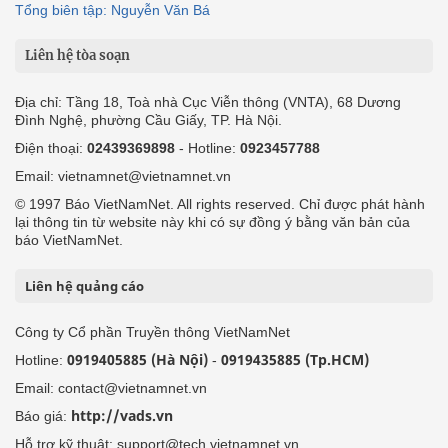
Tổng biên tập: Nguyễn Văn Bá
Liên hệ tòa soạn
Địa chỉ: Tầng 18, Toà nhà Cục Viễn thông (VNTA), 68 Dương
Đình Nghệ, phường Cầu Giấy, TP. Hà Nội.
Điện thoại:
02439369898
- Hotline:
0923457788
Email: vietnamnet@vietnamnet.vn
© 1997 Báo VietNamNet. All rights reserved. Chỉ được phát hành
lại thông tin từ website này khi có sự đồng ý bằng văn bản của
báo VietNamNet.
Liên hệ quảng cáo
Công ty Cổ phần Truyền thông VietNamNet
0919405885 (Hà Nội)
0919435885 (Tp.HCM)
Hotline:
-
Email: contact@vietnamnet.vn
http://vads.vn
Báo giá:
Hỗ trợ kỹ thuật: support@tech.vietnamnet.vn