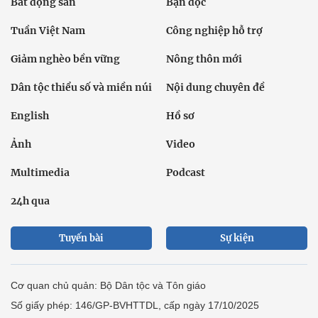
Bất động sản
Bạn đọc
Tuần Việt Nam
Công nghiệp hỗ trợ
Giảm nghèo bền vững
Nông thôn mới
Dân tộc thiểu số và miền núi
Nội dung chuyên đề
English
Hồ sơ
Ảnh
Video
Multimedia
Podcast
24h qua
Tuyến bài
Sự kiện
Cơ quan chủ quản: Bộ Dân tộc và Tôn giáo
Số giấy phép: 146/GP-BVHTTDL, cấp ngày 17/10/2025