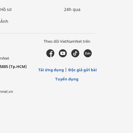
Hồ sơ
24h qua
Ảnh
Theo dõi VietNamNet trên
amNet
5885 (Tp.HCM)
Tải ứng dụng
Độc giả gửi bài
Tuyển dụng
mnet.vn