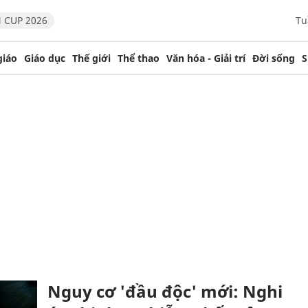
 CUP 2026
Tu
giáo
Giáo dục
Thế giới
Thể thao
Văn hóa - Giải trí
Đời sống
S
n
Nguy cơ 'đầu độc' mới: Nghi