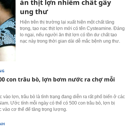
án thịt lợn nhiễm chất gây
ung thư
Hiện trên thị trường lại xuất hiện một chất tăng
trọng, tạo nạc thịt lợn mới có tên Cysteamine. Đáng
lo ngại, nếu người ăn thịt lợn có tồn dư chất tạo
nạc này trong thời gian dài dễ mắc bệnh ung thư.
NG
00 con trâu bò, lợn bơm nước ra chợ mỗi
vào lợn, trâu bò là tình trạng đang diễn ra rất phổ biến ở các
 Nam. Ước tính mỗi ngày có thể có 500 con trâu bò, lợn bị
vào cơ thể để tăng trọng lượng.
NH