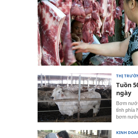
THỊ TRƯỜ
Tuồn 5
ngày
Bơm nước 
tỉnh phía
bơm nước 
KINH DOA