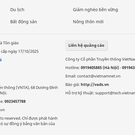
Du lịch
Giảm nghèo bền vững
Bất động sản
Nông thôn mới
à Tôn giáo
Liên hệ quảng cáo
 cấp ngày 17/10/2025
Công ty Cổ phần Truyền thông VietN
á
Hotline:
0919405885 (Hà Nội)
-
091943
Email: contact@vietnamnet.vn
Báo giá:
http://vads.vn
Viễn thông (VNTA), 68 Dương Đình
Nội.
Hỗ trợ kỹ thuật: support@tech.vietna
ne:
0923457788
.vn
ts reserved. Chỉ được phát hành
i có sự đồng ý bằng văn bản của