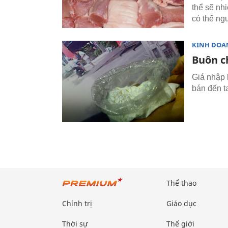
thể sẽ nh
có thể ng
KINH DOA
Buôn ch
Giá nhập 
bán đến t
Thể thao
Chính trị
Giáo dục
Thời sự
Thế giới