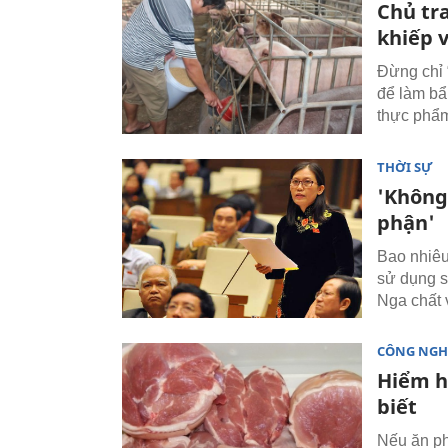
Chủ tra
khiếp 
Đừng chỉ 
để làm bẩ
thực phẩ
THỜI SỰ
'Không 
phận'
Bao nhiêu
sử dụng sa
Nga chất 
CÔNG NGH
Hiểm họ
biết
Nếu ăn phả