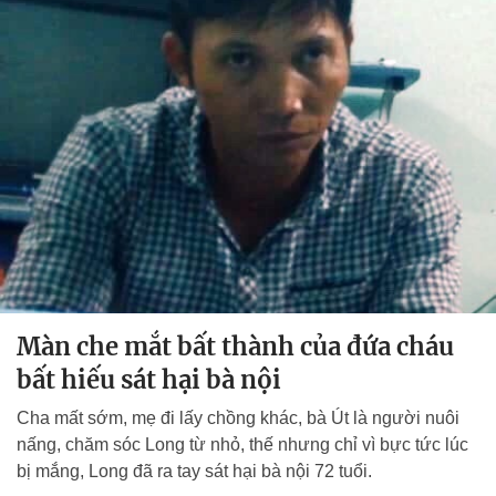
Màn che mắt bất thành của đứa cháu
bất hiếu sát hại bà nội
Cha mất sớm, mẹ đi lấy chồng khác, bà Út là người nuôi
nấng, chăm sóc Long từ nhỏ, thế nhưng chỉ vì bực tức lúc
bị mắng, Long đã ra tay sát hại bà nội 72 tuổi.