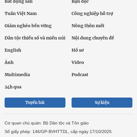
Bất động sản
Bạn đọc
Tuần Việt Nam
Công nghiệp hỗ trợ
Giảm nghèo bền vững
Nông thôn mới
Dân tộc thiểu số và miền núi
Nội dung chuyên đề
English
Hồ sơ
Ảnh
Video
Multimedia
Podcast
24h qua
Tuyến bài
Sự kiện
Cơ quan chủ quản: Bộ Dân tộc và Tôn giáo
Số giấy phép: 146/GP-BVHTTDL, cấp ngày 17/10/2025