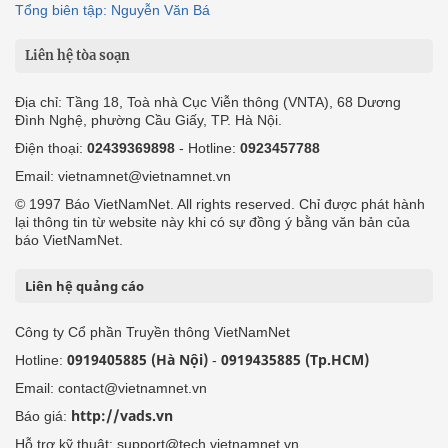
Tổng biên tập: Nguyễn Văn Bá
Liên hệ tòa soạn
Địa chỉ: Tầng 18, Toà nhà Cục Viễn thông (VNTA), 68 Dương
Đình Nghệ, phường Cầu Giấy, TP. Hà Nội.
Điện thoại:
02439369898
- Hotline:
0923457788
Email: vietnamnet@vietnamnet.vn
© 1997 Báo VietNamNet. All rights reserved. Chỉ được phát hành
lại thông tin từ website này khi có sự đồng ý bằng văn bản của
báo VietNamNet.
Liên hệ quảng cáo
Công ty Cổ phần Truyền thông VietNamNet
0919405885 (Hà Nội)
0919435885 (Tp.HCM)
Hotline:
-
Email: contact@vietnamnet.vn
http://vads.vn
Báo giá:
Hỗ trợ kỹ thuật: support@tech.vietnamnet.vn